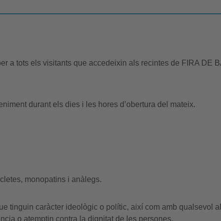
er a tots els visitants que accedeixin als recintes de FIRA 
eniment durant els dies i les hores d’obertura del mateix.
icletes, monopatins i anàlegs.
e tinguin caràcter ideològic o polític, així com amb qualsevol 
ència o atemptin contra la dignitat de les persones.