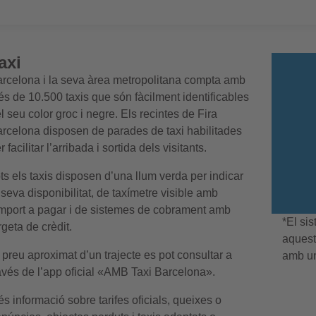
axi
rcelona i la seva àrea metropolitana compta amb
s de 10.500 taxis que són fàcilment identificables
l seu color groc i negre. Els recintes de Fira
rcelona disposen de parades de taxi habilitades
r facilitar l’arribada i sortida dels visitants.
ts els taxis disposen d’una llum verda per indicar
 seva disponibilitat, de taxímetre visible amb
import a pagar i de sistemes de cobrament amb
*El
sis
rgeta de crèdit.
aquests
 preu aproximat d’un trajecte es pot consultar a
amb un 
avés de l’app oficial «AMB Taxi Barcelona».
s informació sobre
tarifes oficials
,
queixes o