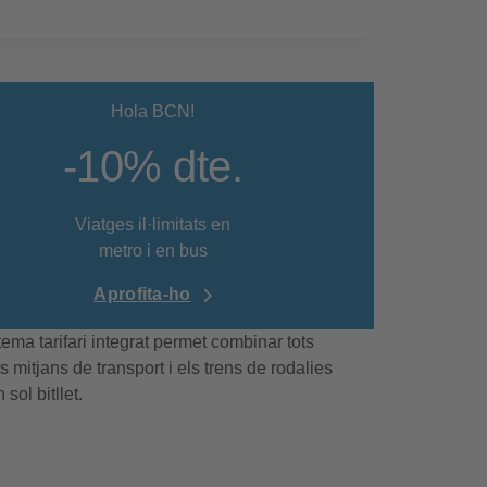
Hola BCN!
-10% dte.
Viatges il·limitats en
metro i en bus
Aprofita-ho
tema tarifari integrat
permet combinar tots
 mitjans de transport i els trens de rodalies
sol bitllet.