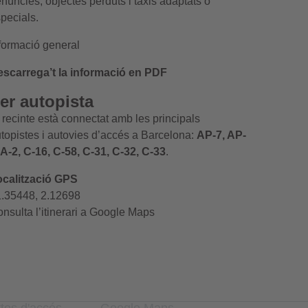
enúncies
,
objectes perduts
i
taxis adaptats
o
pecials.
formació general
scarrega’t la informació en PDF
er autopista
 recinte està connectat amb les principals
topistes i autovies d’accés a Barcelona:
AP-7, AP-
 A-2, C-16, C-58, C-31, C-32, C-33
.
calització GPS
.35448, 2.12698
nsulta l’
itinerari
a Google Maps