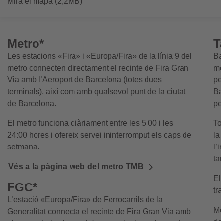
Mira el mapa (2,2MB)
Metro*
T
Les estacions «Fira» i «Europa/Fira» de la línia 9 del
Ba
metro connecten directament el recinte de Fira Gran
mé
Via amb l’Aeroport de Barcelona (totes dues
pe
terminals), així com amb qualsevol punt de la ciutat
Ba
de Barcelona.
pe
El metro funciona diàriament entre les 5:00 i les
To
24:00 hores i ofereix servei ininterromput els caps de
la
setmana.
l’
ta
Vés a la pàgina web del metro TMB
El
FGC*
tr
L’estació «Europa/Fira» de Ferrocarrils de la
Mé
Generalitat connecta el recinte de Fira Gran Via amb