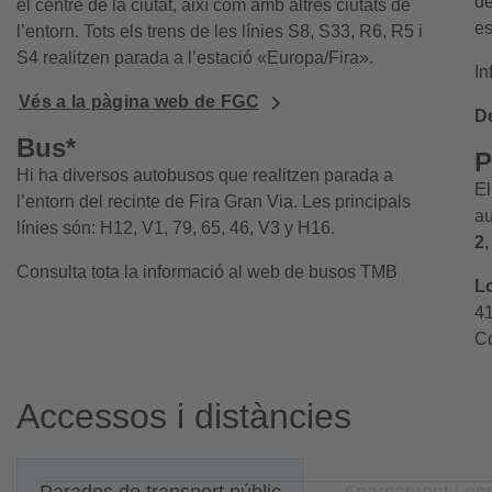
d
el centre de la ciutat, així com amb altres ciutats de
es
l’entorn. Tots els trens de les línies S8, S33, R6, R5 i
S4 realitzen parada a l’estació «Europa/Fira».
In
Vés a la pàgina web de FGC
De
Bus*
P
Hi ha diversos autobusos que realitzen parada a
El
l’entorn del recinte de Fira Gran Via. Les principals
au
línies són: H12, V1, 79, 65, 46, V3 y H16.
2,
Consulta tota la informació
al web de busos TMB
Lo
41
Co
Accessos i distàncies