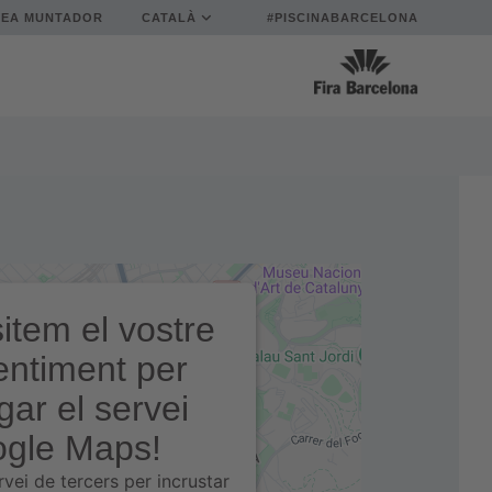
REA MUNTADOR
CATALÀ
#PISCINABARCELONA
item el vostre
ntiment per
gar el servei
gle Maps!
rvei de tercers per incrustar