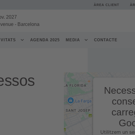
ÀREA CLIENT
À
ov. 2027
 venue
-
Barcelona
IVITATS
AGENDA 2025
MEDIA
CONTACTE
cessos
Necess
conse
carre
Goo
Utilitzem un se