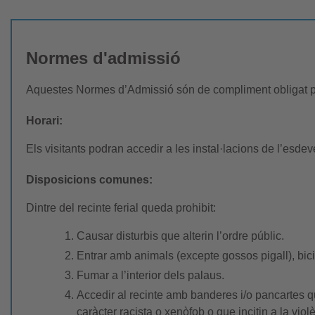
Normes d'admissió​​
Aquestes Normes d’Admissió són de compliment obligat p
Horari:
Els visitants podran accedir a les instal·lacions de l’esdev
Disposicions comunes:
Dintre del recinte ferial queda prohibit:
Causar disturbis que alterin l’ordre públic.
Entrar amb animals (excepte gossos pigall), bic
Fumar a l’interior dels palaus.
Accedir al recinte amb banderes i/o pancartes qu
caràcter racista o xenòfob o que incitin a la viol