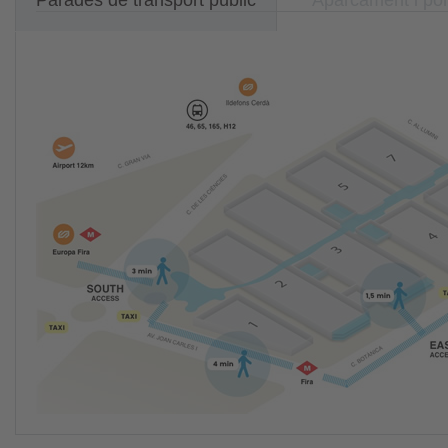
Parades de transport públic
Aparcament i por