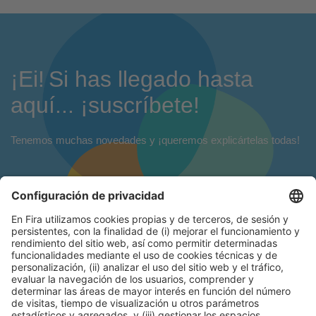
¡Ei! Si has llegado hasta
aquí... ¡suscríbete!
Tenemos muchas novedades y ¡queremos explicártelas todas!