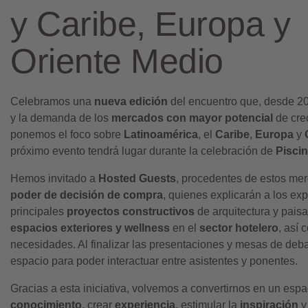
y Caribe, Europa y
Oriente Medio
Celebramos una
nueva edición
del encuentro que, desde 201
y la demanda de los
mercados con mayor potencial
de cre
ponemos el foco sobre
Latinoamérica
, el
Caribe
,
Europa
y
próximo evento tendrá lugar durante la celebración de
Pisci
Hemos invitado a
Hosted Guests
, procedentes de estos me
poder de decisión de compra
, quienes explicarán a los ex
principales
proyectos constructivos
de arquitectura y pais
espacios exteriores y wellness
en el
sector hotelero
, así 
necesidades. Al finalizar las presentaciones y mesas de deb
espacio para poder interactuar entre asistentes y ponentes.
Gracias a esta iniciativa, volvemos a convertirnos en un espa
conocimiento
, crear
experiencia
, estimular la
inspiración
y