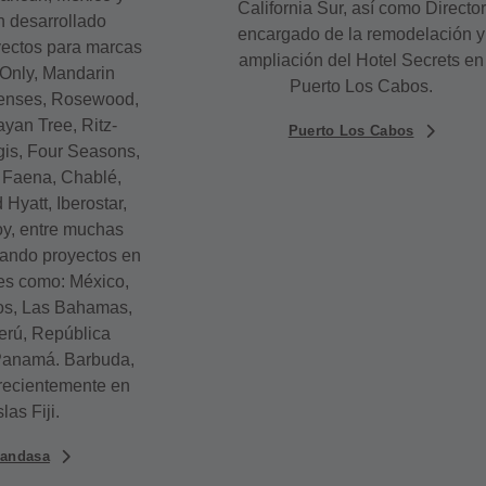
California Sur, así como Director
 desarrollado
encargado de la remodelación y
yectos para marcas
ampliación del Hotel Secrets en
nly, Mandarin
Puerto Los Cabos.
Senses, Rosewood,
yan Tree, Ritz-
Puerto Los Cabos
gis, Four Seasons,
 Faena, Chablé,
Hyatt, Iberostar,
y, entre muchas
lando proyectos en
es como: México,
os, Las Bahamas,
erú, República
Panamá. Barbuda,
recientemente en
slas Fiji.
Handasa