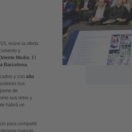
5, reúne la oferta
cimiento y
Oriente Medio
.
El
na Barcelona
.
rcados y con
alto
positores sus
ajismo de
como sus retos y
ate habrá un
cio para compartir
 generar nuevas