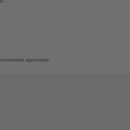
al.
s previamente agendadas.