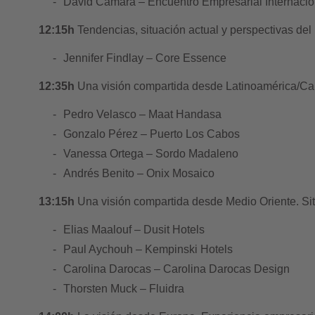
David Cámara – Encuentro Empresarial Internacio
12:15h
Tendencias, situación actual y perspectivas del
Jennifer Findlay –
Core Essence
12:35h
Una visión compartida desde Latinoamérica/Carib
Pedro Velasco –
Maat Handasa
Gonzalo Pérez –
Puerto Los Cabos
Vanessa Ortega –
Sordo Madaleno
Andrés Benito –
Onix Mosaico
13:15h
Una visión compartida desde Medio Oriente. Situ
Elias Maalouf –
Dusit Hotels
Paul Aychouh –
Kempinski Hotels
Carolina Darocas –
Carolina Darocas Design
Thorsten Muck –
Fluidra