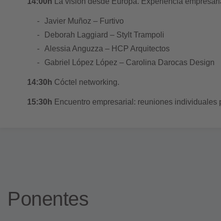
14:00h
La visión desde Europa. Experiencia empresari
Javier Muñoz –
Furtivo
Deborah Laggiard –
Stylt Trampoli
Alessia Anguzza –
HCP Arquitectos
Gabriel López López –
Carolina Darocas Design
14:30h
Cóctel networking.
15:30h
Encuentro empresarial: reuniones individuale
Ponentes