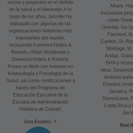
socios y proyectos en el ámbito
Miami, Han
de la salud y el bienestar. A lo
exclusivos pro
largo de los años, Jennifer ha
como One&O
trabajado con algunas de las
Oriental, Six 
organizaciones hoteleras más
Fairmont, Ba
importantes del mundo,
Carlton, St. Re
incluyendo Fairmont Hotels &
Montage, W,
Resorts, Hilton Worldwide y
Andaz, Grand 
Starwood Hotels & Resorts.
SHA y Vicero
Posee un título con honores en
otras. Desarrol
Kinesiología y Psicología de la
diversos país
Salud, así como certificaciones a
Estados Unid
través del Programa de
Jamaica, P
Educación Ejecutiva de la
Dominicana, 
Escuela de Administración
Costa Rica y 
Hotelera de Cornell.
las i
Core Essence
Maat 