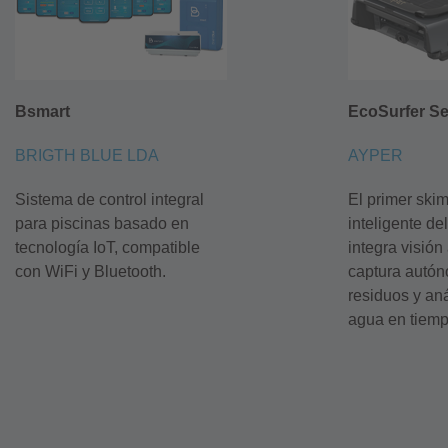
Bsmart
EcoSurfer Se
BRIGTH BLUE LDA
AYPER
Sistema de control integral
El primer
ski
para piscinas basado en
inteligente d
tecnología
IoT
, compatible
integra visión a
con
WiFi
y Bluetooth.
captura autó
residuos y anál
agua en tiemp