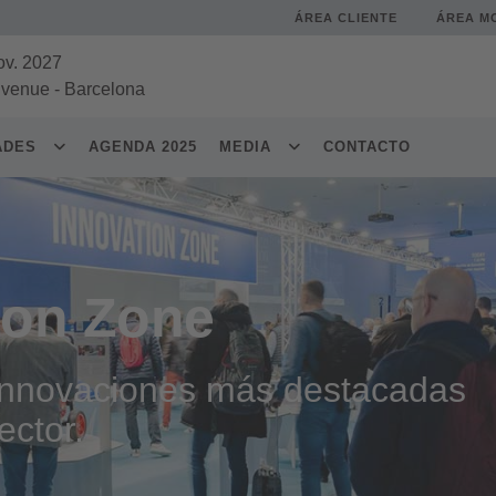
ÁREA CLIENTE
ÁREA M
ov. 2027
 venue
-
Barcelona
DADES
AGENDA 2025
MEDIA
CONTACTO
ion Zone
 innovaciones más destacadas
ector.