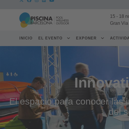
15
-
18 n
Gran Via
INICIO
EL EVENTO
EXPONER
ACTIVI
Innovat
El espacio para conocer las
del s