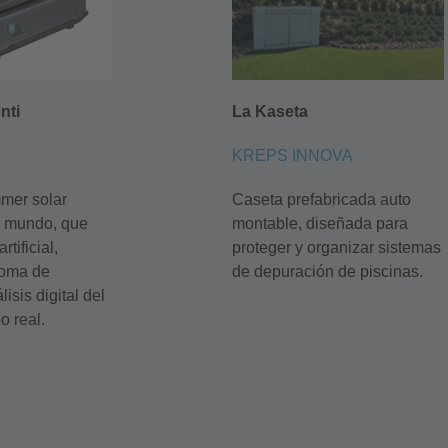
nti
La Kaseta
KREPS INNOVA
mmer
solar
Caseta prefabricada
auto
el mundo, que
montable
, diseñada para
rtificial,
proteger y organizar sistemas
noma de
de depuración
de piscinas.
isis digital del
o real.