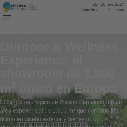
15
-
18 nov. 2027
Gran Via venue
-
Barcelona
Outdoor & Wellness
Experience, el
showroom de 1.000
2
m
único en Europa
El centro neurálgico de Piscina Barcelona fue un
área experiencial de 1.000 m² que combinó lo
último en diseño exterior y bienestar. Un