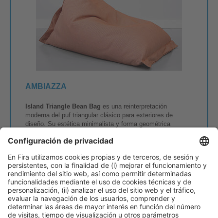
AMBIAZZA
Island Triangle Bean Bag
es una reinterpretación
moderna del puf triangular clásico para exteriores de
diseño. Su estética minimalista y forma geométrica
encajan en playas, piscinas, terrazas o zonas lounge.
Fabricado con tejidos técnicos para exterior, es ligero,
resistente al agua y al sol, y garantiza gran durabilidad. El
relleno de espuma EPS ofrece comodidad y adaptabilidad.
Su diseño facilita el traslado y múltiples usos: asiento
independiente, módulo auxiliar o rincón chill-out. Disponible
en colores naturales y vibrantes, combina funcionalidad,
estilo y confort con el espíritu mediterráneo de la marca.