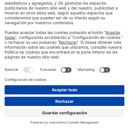
¿Aún no nos sigues en
AMBIAZZA
Instagram?
El
parasol lateral Elios
es un sistema de sombra
diseñado para ofrecer máxima cobertura sin un mástil
central, ideal para zonas poolside, chill‑out o exteriores
SÍGUENOS
contract sofisticados. Su estructura en aluminio con
acabado madera, fabricada en España por Ambiazza,
combina ligereza, resistencia climática y estética cálida.
Con una cobertura de 4×4 m y rotación de 360°, está