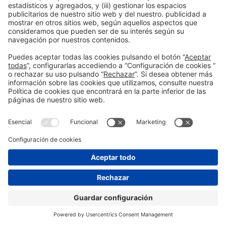
¿Aún no nos sigues en
AMBIAZZA
Instagram?
El
parasol lateral Elios
es un sistema de sombra
diseñado para ofrecer máxima cobertura sin un mástil
central, ideal para zonas poolside, chill‑out o exteriores
SÍGUENOS
contract sofisticados. Su estructura en aluminio con
acabado madera, fabricada en España por Ambiazza,
combina ligereza, resistencia climática y estética cálida.
Con una cobertura de 4×4 m y rotación de 360°, está