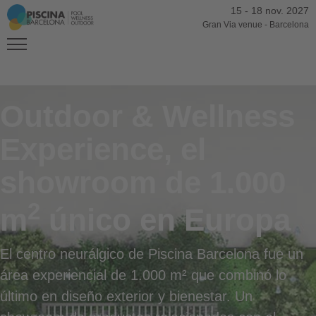
15
-
18 nov. 2027
Gran Via venue
-
Barcelona
Outdoor & Wellness
Experience, el
showroom de 1.000
2
m
único en Europa
El centro neurálgico de Piscina Barcelona fue un
área experiencial de 1.000 m² que combinó lo
último en diseño exterior y bienestar. Un