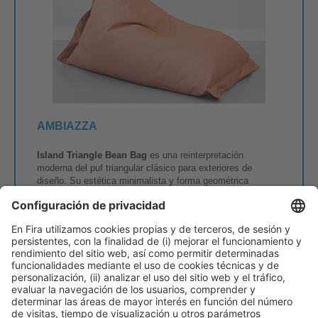
AMBIAZZA
Island Triangle Bean Bag
es una reinterpretación
moderna del puf triangular clásico para exteriores de
diseño. Su estética minimalista y forma geométrica
encajan en playas, piscinas, terrazas o zonas lounge.
Fabricado con tejidos técnicos para exterior, es ligero,
resistente al agua y al sol, y garantiza gran durabilidad. El
relleno de espuma EPS ofrece comodidad y adaptabilidad.
Su diseño facilita el traslado y múltiples usos: asiento
independiente, módulo auxiliar o rincón chill-out. Disponible
en colores naturales y vibrantes, combina funcionalidad,
estilo y confort con el espíritu mediterráneo de la marca.