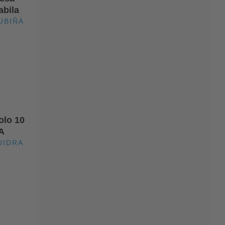
abila
UBIÑÀ
olo 10
A
UIDRA