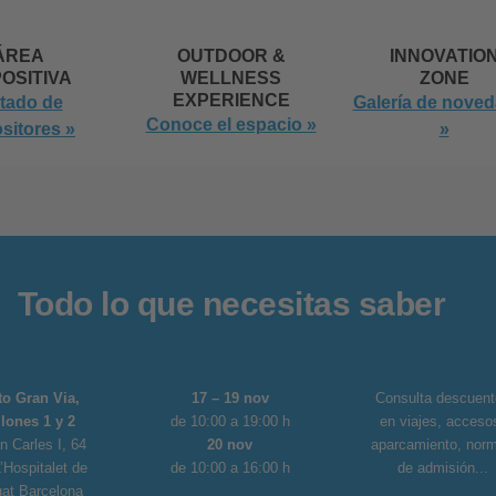
ÁREA
OUTDOOR &
INNOVATIO
OSITIVA
WELLNESS
ZONE
EXPERIENCE
stado de
Galería de nove
Conoce el espacio »
sitores »
»
Todo lo que necesitas saber
to Gran Via,
17 – 19 nov
Consulta descuent
lones 1 y 2
de 10:00 a 19:00 h
en viajes, acceso
n Carles I, 64
20 nov
aparcamiento, nor
’Hospitalet de
de 10:00 a 16:00 h
de admisión...
gat Barcelona