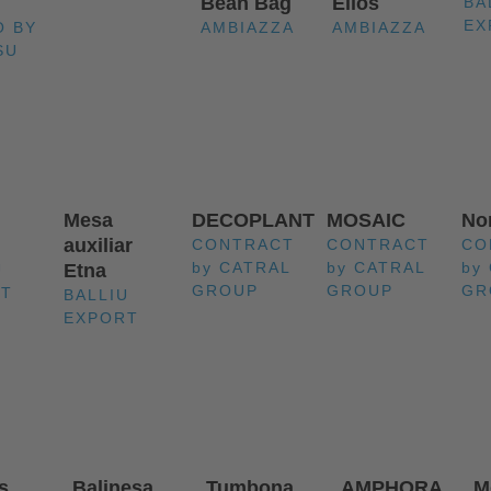
Bean Bag
Elios
BA
EX
O BY
AMBIAZZA
AMBIAZZA
SU
Mesa
DECOPLANT
MOSAIC
No
auxiliar
CONTRACT
CONTRACT
CO
by CATRAL
by CATRAL
by
Etna
U
GROUP
GROUP
GR
RT
BALLIU
EXPORT
s
Balinesa
Tumbona
AMPHORA
M