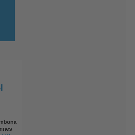
l
mbona
nnes