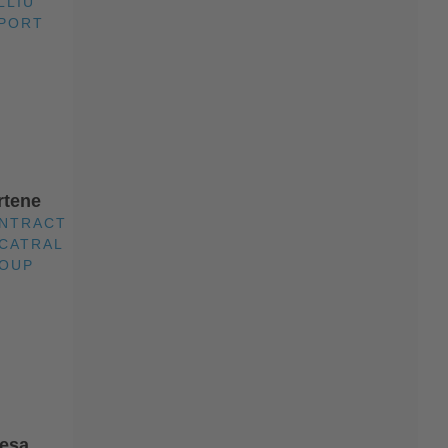
LLIU
PORT
rtene
NTRACT
 CATRAL
OUP
esa