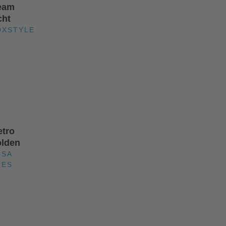
eam
cht
OXSTYLE
etro
lden
OSA
RES