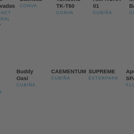
rvadas
TK‑T60
01
B
CONVA
RACT
CONVA
CUBIÑÀ
C
TRAL
P
Buddy
CAEMENTUM
SUPREME
Ap
Oasi
SP
CUBIÑÀ
EXTERPARK
CUBIÑÀ
FL
À