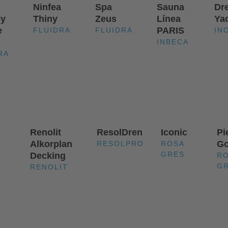
Ninfea
Spa
Sauna
Dr
y
Thiny
Zeus
Línea
Ya
e
PARIS
FLUIDRA
FLUIDRA
IN
INBECA
RA
Renolit
ResolDren
Iconic
Pi
Alkorplan
Go
RESOLPRO
ROSA
GRES
Decking
R
G
RENOLIT