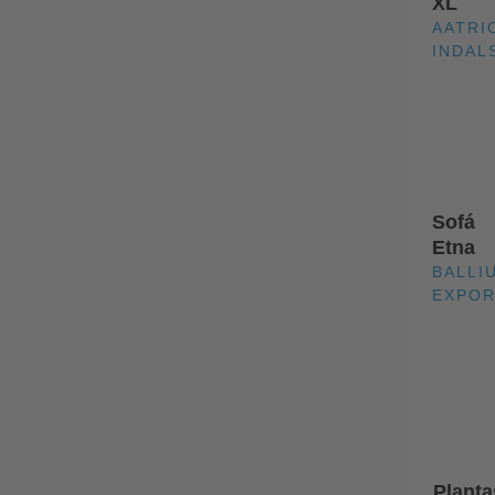
XL
AATRI
INDAL
Sofá
Etna
BALLI
EXPO
Planta