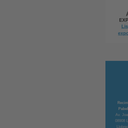
EXP
Li
expo
Recin
Pabel
Av. Joa
08908 L
Llobre