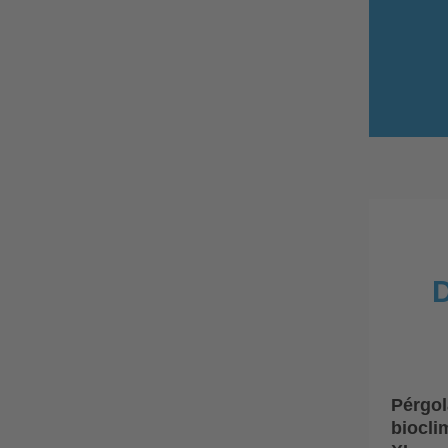
D
Pérgol
biocli