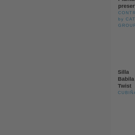
prese
CONT
by CA
GROU
Silla
Babila
Twist
CUBIÑ