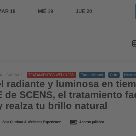
MAR 18
MIÉ 19
JUE 20
 – CABINA 2 |
TRATAMIENTOS WELLNESS
Tratamientos
Ocio
Networ
l radiante y luminosa en tie
de SCENS, el tratamiento fac
y realza tu brillo natural
Sala Outdoor & Wellness Experience
Acceso público