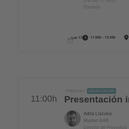
EN/ISO 17 020)
Ponente
11:00h - 12:30h
Lun 17
PONENCIA |
ANDALUCIA DAY
11:00h
Presentación i
Adrià Llacuna
Market AAD
Director de Proyectos