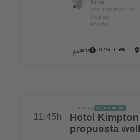
Baeza
Jefe de mercado de
Piscinas
Ponente
11:30h - 11:45h
Lun 17
PONENCIA |
ANDALUCIA DAY
11:45h
Hotel Kimpton 
propuesta well