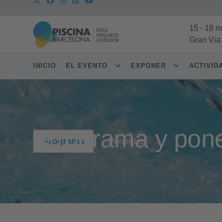
15
-
18 n
Gran Via
INICIO
EL EVENTO
EXPONER
ACTIVI
Programa y pon
Programa
Ponentes