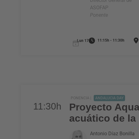
Director General de
ASOFAP
Ponente
11:15h - 11:30h
Lun 17
PONENCIA |
ANDALUCIA DAY
11:30h
Proyecto Aqual
acuático de la
Antonio Díaz Bonilla