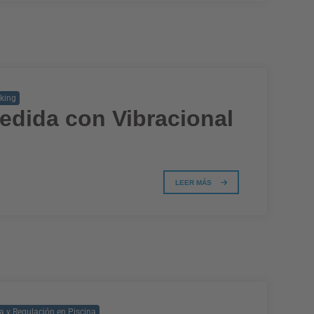
king
medida con Vibracional
LEER MÁS
 y Regulación en Piscina