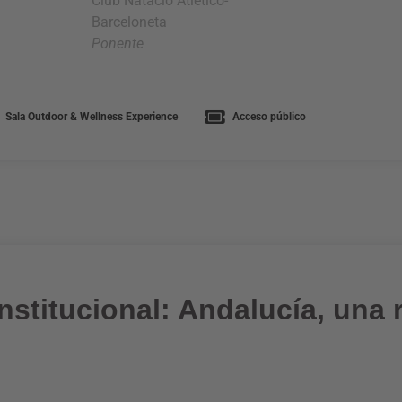
Club Natació Atlético-
Barceloneta
Ponente
Sala Outdoor & Wellness Experience
Acceso público
nstitucional: Andalucía, una