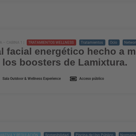
 – CABINA 1 |
TRATAMIENTOS WELLNESS
Tratamientos
Ocio
Networ
l facial energético hecho a 
 los boosters de Lamixtura.
Sala Outdoor & Wellness Experience
Acceso público
MATIVA Y REGULACIÓN
Sostenibilidad
Piscina de Uso Público
Normativa