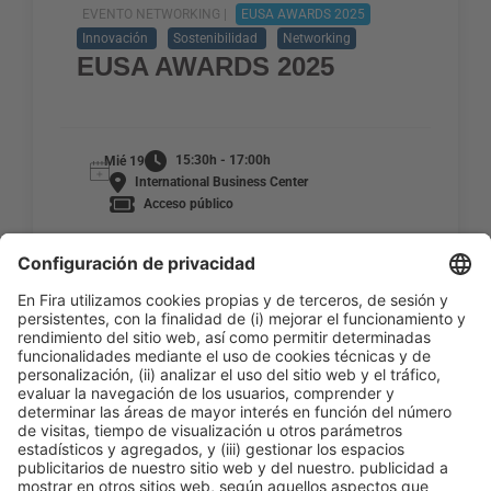
EVENTO NETWORKING |
EUSA AWARDS 2025
Innovación
Sostenibilidad
Networking
EUSA AWARDS 2025
15:30h - 17:00h
Mié 19
International Business Center
Acceso público
LEER MÁS