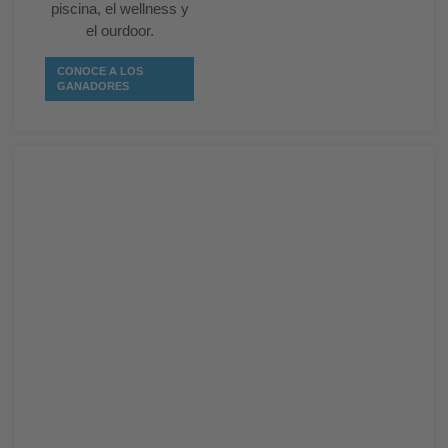
piscina, el wellness y
el ourdoor.
CONOCE A LOS
GANADORES
VII Encuentro Empresarial Internacional
Hospitality Design & Wellness
Un encuentro que pone el foco sobre Latinoamérica, el