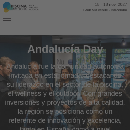
15
-
18 nov. 2027
Gran Via venue
-
Barcelona
Andalucía Day
Andalucía fue la comunidad autónoma
invitada en esta jornada, destacando
su liderazgo en el sector de la piscina,
el wellness y el outdoor. Con grandes
inversiones y proyectos de alta calidad,
la región se posiciona como un
referente de innovación y excelencia,
tanto en España como a nivel