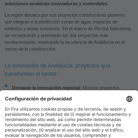
soluciones acuáticas innovadoras y sostenibles.
La región destaca por sus proyectos constructivos pioneros,
que integran a la perfección zonas de agua, espacios de
wellness y áreas exteriores. En el marco de Piscina Barcelona,
se reconocerán y premiarán los dos proyectos más
revolucionarios, mostrando la excelencia de Andalucía en el
sector de la construcción.
La innovación de Andalucía: proyectos que
transforman el sector
Destacar la innovación regional:
Mostrar proyectos
emblemáticos y casos de éxito que reflejan el potencial
innovador de Andalucía en el sector.
Conectar proyectos internacionales:
Presentar
soluciones desarrolladas en Andalucía a mercados
globales.
Fomentar el networking:
Reunir empresas andaluzas,