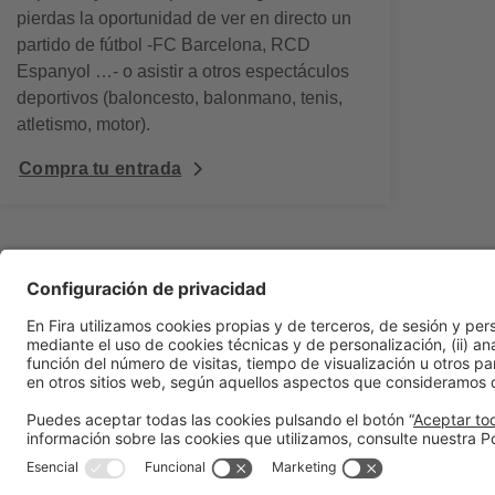
pierdas la oportunidad de ver en directo un
partido de fútbol -FC Barcelona, RCD
Espanyol …- o asistir a otros espectáculos
deportivos (baloncesto, balonmano, tenis,
atletismo, motor).
Compra tu entrada
Información general
Aviso legal
Política de privacidad
Política