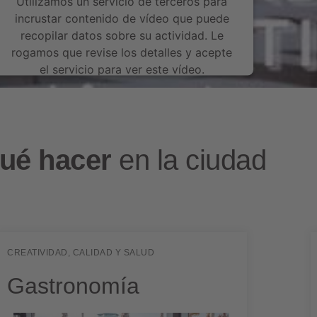
Utilizamos un servicio de terceros para
incrustar contenido de vídeo que puede
recopilar datos sobre su actividad. Le
rogamos que revise los detalles y acepte
el servicio para ver este vídeo.
Más información
Aceptar
ué hacer
en la ciudad
Powered by
Usercentrics Consent
Management Platform
CREATIVIDAD, CALIDAD Y SALUD
Gastronomía