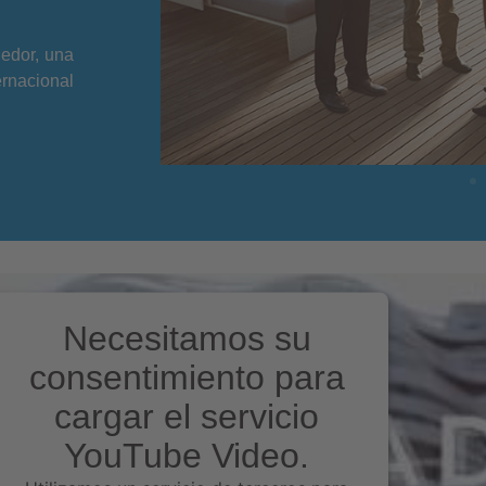
dedor, una
rnacional
CENTRO DE NEGOCIOS MUN
Primera ciudad del mundo e
congresistas
Necesitamos su
consentimiento para
cargar el servicio
YouTube Video.