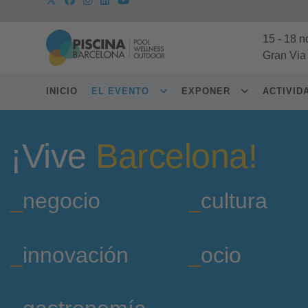
15
-
18 n
Gran Via
INICIO
EL EVENTO
EXPONER
ACTIVI
¡Vive
Barcelona!
_
negocio
_
cultura
_
innovación
_
ocio