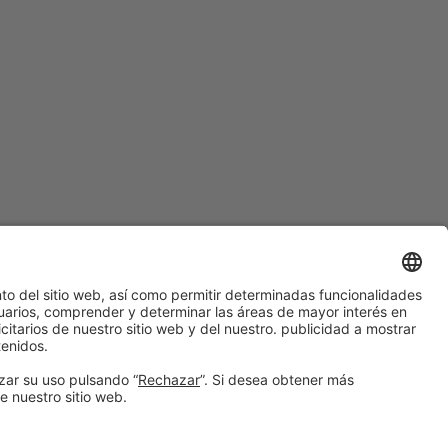
#PISCINABARCELONA
en las redes sociales
¿Aún no nos sigues en
Instagram?
© 2024 Fira de Barcelona
SÍGUENOS