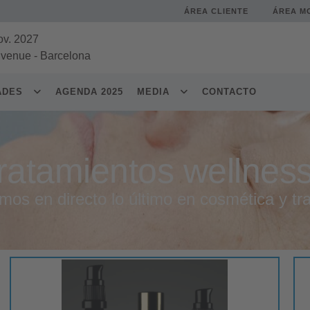
ÁREA CLIENTE
ÁREA M
ov. 2027
 venue
-
Barcelona
DADES
AGENDA 2025
MEDIA
CONTACTO
ratamientos wellnes
s en directo lo último en cosmética y tra