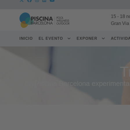
15
-
18 n
Gran Via
INICIO
EL EVENTO
EXPONER
ACTIVI
T
En Piscina Barcelona experimentamo