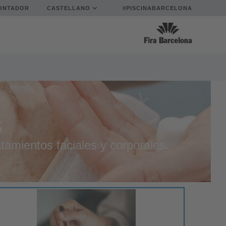
ONTADOR
CASTELLANO
#PISCINABARCELONA
s
tamientos faciales y corporales.