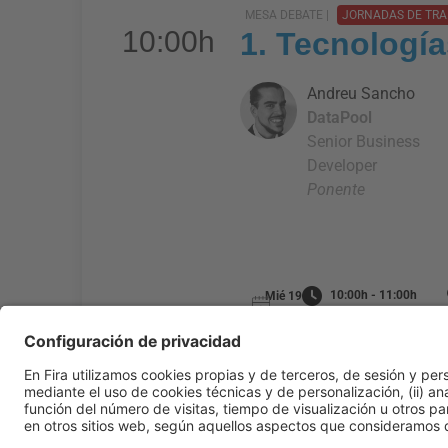
MESA DEBATE |
JORNADAS DE TRA
10:00h
1. Tecnología
Andreu Sancho
DataPool
Senior Business
Developer
Ponente
10:00h - 11:00h
Mié 19