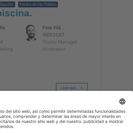
alización
Piscina de Uso Público
iscina.
año
Pere Vilà
INDESCAT
ol
Cluster Manager
keting
Moderador
LEER MÁS
¿Aún no nos sigues en
#PISCINABARCELONA