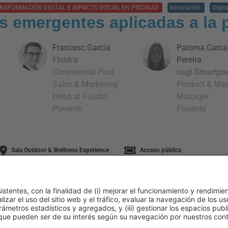
NSFORMACIÓN DIGITAL E IMPACTO SOCIAL EN PISCINAS
Innovación
Digit
s emergentes aplicadas a la p
Francesc Garcia
Paloma Carc
Fluidra
Pereira
Commercial Pool
nagi Smartpo
Sales & Marketing
Product & Mar
Head at Fluidra
Manager
Ponente
Ponente
Sala Outdoor & Wellness Experience
Acceso público