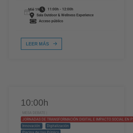
11:00h - 12:00h
Mié 19
Sala Outdoor & Wellness Experience
Acceso público
LEER MÁS
10:00h
MESA DEBATE |
JORNADAS DE TRANSFORMACIÓN DIGITAL E IMPACTO SOCIAL EN P
Innovación
Digitalización
Piscina de Uso Público