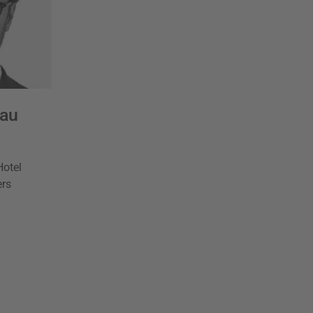
rau
otel
ers