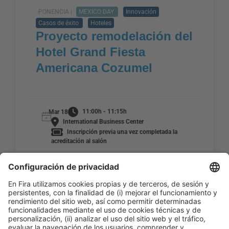
PONENCIA |
MEXICO DAY
Innovación
Casos de éxito
Hoteles
Proyecto remodelación del
Hotel Grand Fiesta
Americana Cozumel
11:00h - 11:15h
Mar 18
International Business Center
Inscripción previa una vez completada la
acreditación al salón
LEER MÁS