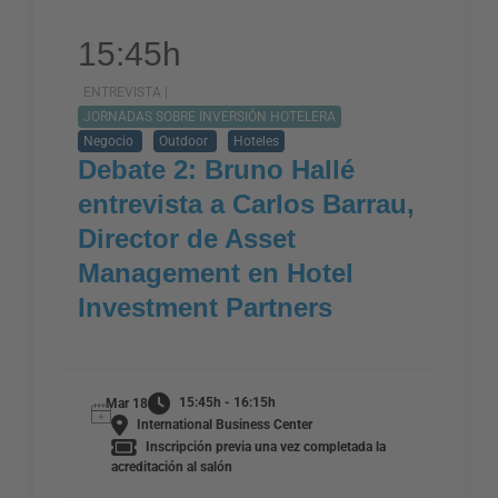
15:45h
ENTREVISTA |
JORNADAS SOBRE INVERSIÓN HOTELERA
Negocio
Outdoor
Hoteles
Debate 2: Bruno Hallé
entrevista a Carlos Barrau,
Director de Asset
Management en Hotel
Investment Partners
15:45h - 16:15h
Mar 18
International Business Center
Inscripción previa una vez completada la
acreditación al salón