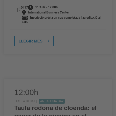
11:45h - 12:00h
Dl 17
International Business Center
Inscripció prèvia un cop completada l’acreditació al
saló.
LLEGIR MÉS
12:00h
TAULA DEBAT |
ANDALUSIA DAY
Taula rodona de cloenda: el
paper de la piscina en el