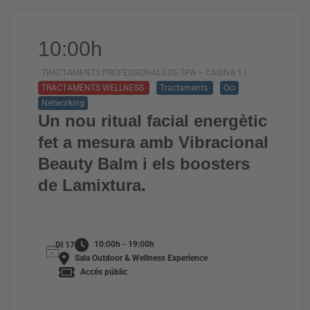
10:00h
TRACTAMENTS PROFESSIONALS DE SPA – CABINA 1 |
TRACTAMENTS WELLNESS
Tractaments
Oci
Networking
Un nou ritual facial energètic
fet a mesura amb Vibracional
Beauty Balm i els boosters
de Lamixtura.
10:00h - 19:00h
Dl 17
Sala Outdoor & Wellness Experience
Accés públic