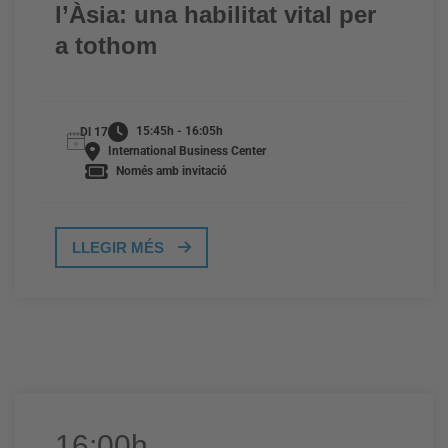
l’Àsia: una habilitat vital per
a tothom
15:45h - 16:05h
Dl 17
International Business Center
Només amb invitació
LLEGIR MÉS
16:00h