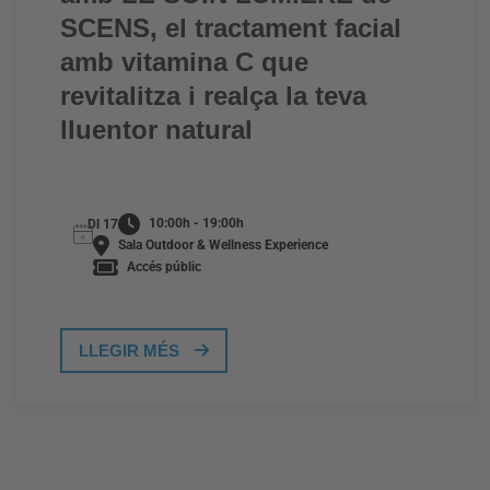
SCENS, el tractament facial
amb vitamina C que
revitalitza i realça la teva
lluentor natural
10:00h - 19:00h
Dl 17
Sala Outdoor & Wellness Experience
Accés públic
LLEGIR MÉS