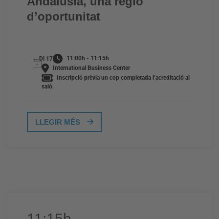
Andalusia, una regió
d’oportunitat
11:00h - 11:15h
Dl 17
International Business Center
Inscripció prèvia un cop completada l’acreditació al
saló.
LLEGIR MÉS
11:15h