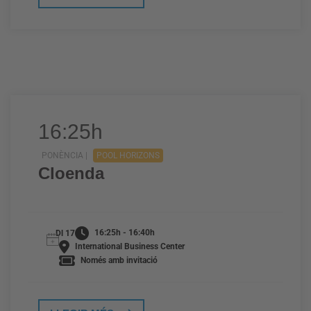
16:25h
PONÈNCIA |
POOL HORIZONS
Cloenda
16:25h - 16:40h
Dl 17
International Business Center
Només amb invitació