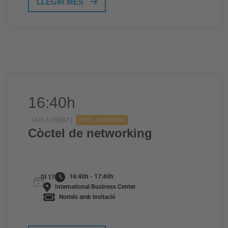
LLEGIR MÉS
16:40h
TAULA DEBAT |
POOL HORIZONS
Còctel de networking
16:40h - 17:40h
Dl 17
International Business Center
Només amb invitació