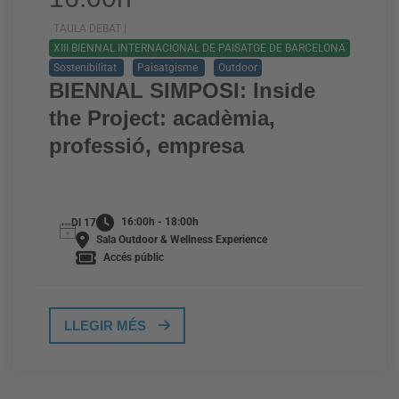
TAULA DEBAT |
XIII BIENNAL INTERNACIONAL DE PAISATGE DE BARCELONA
Sostenibilitat
Paisatgisme
Outdoor
BIENNAL SIMPOSI: Inside
the Project: acadèmia,
professió, empresa
16:00h - 18:00h
Dl 17
Sala Outdoor & Wellness Experience
Accés públic
LLEGIR MÉS