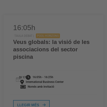
16:05h
TAULA DEBAT |
POOL HORIZONS
Veus globals: la visió de les
associacions del sector
piscina
16:05h - 16:25h
Dl 17
International Business Center
Només amb invitació
LLEGIR MÉS