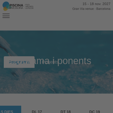
15
-
18 nov. 2027
Gran Via venue
-
Barcelona
Programa i ponents
Programa
Ponents
S DIES
DL 17
DT 18
DC 19