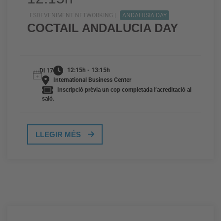
ESDEVENIMENT NETWORKING |
ANDALUSIA DAY
COCTAIL ANDALUCIA DAY
12:15h - 13:15h
Dl 17
International Business Center
Inscripció prèvia un cop completada l’acreditació al
saló.
LLEGIR MÉS