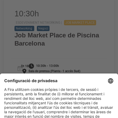
10:30h
ESDEVENIMENT NETWORKING |
JOB MARKET PLACE
Networking
Negoci
Job Market Place de Piscina
Barcelona
10:30h - 13:00h
Dt 18
Sala de premsa (Planta -1 accés Sud)
Només amb invitació
LLEGIR MÉS