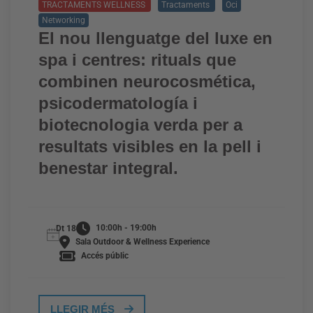
TRACTAMENTS WELLNESS
Tractaments
Oci
Networking
El nou llenguatge del luxe en
spa i centres: rituals que
combinen neurocosmética,
psicodermatología i
biotecnologia verda per a
resultats visibles en la pell i
benestar integral.
10:00h - 19:00h
Dt 18
Sala Outdoor & Wellness Experience
Accés públic
LLEGIR MÉS