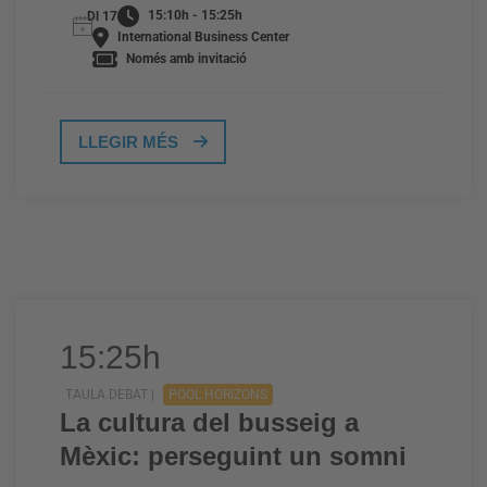
15:10h - 15:25h
Dl 17
International Business Center
Només amb invitació
LLEGIR MÉS
15:25h
TAULA DEBAT |
POOL HORIZONS
La cultura del busseig a
Mèxic: perseguint un somni