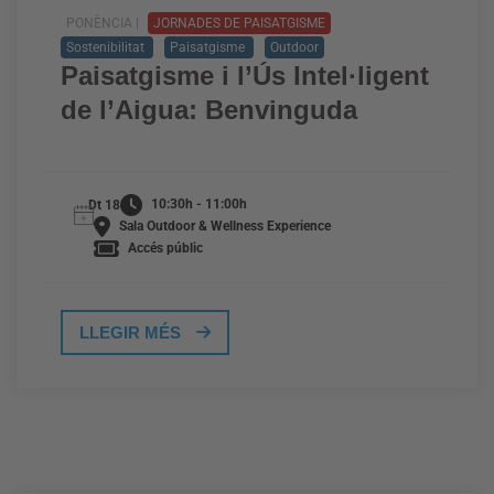
PONÈNCIA |
JORNADES DE PAISATGISME
Sostenibilitat
Paisatgisme
Outdoor
Paisatgisme i l’Ús Intel·ligent
de l’Aigua: Benvinguda
10:30h - 11:00h
Dt 18
Sala Outdoor & Wellness Experience
Accés públic
LLEGIR MÉS