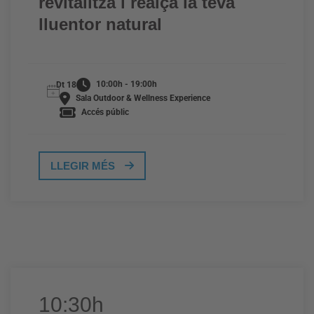
revitalitza i realça la teva
lluentor natural
10:00h - 19:00h
Dt 18
Sala Outdoor & Wellness Experience
Accés públic
LLEGIR MÉS
10:30h