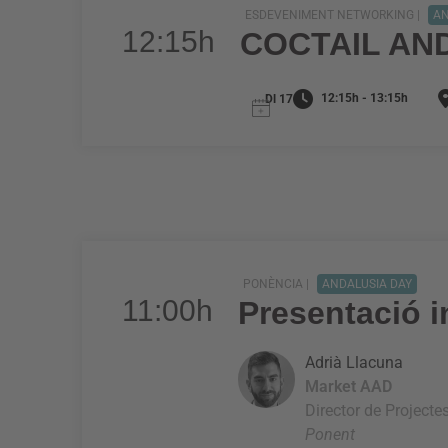
ESDEVENIMENT NETWORKING |
AN
12:15h
COCTAIL AN
12:15h - 13:15h
Dl 17
PONÈNCIA |
ANDALUSIA DAY
11:00h
Presentació i
Adrià Llacuna
Market AAD
Director de Projecte
Ponent