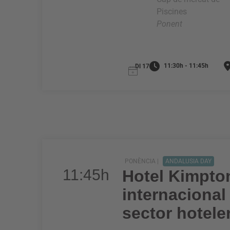
Piscines
Ponent
11:30h - 11:45h
Dl 17
PONÈNCIA |
ANDALUSIA DAY
11:45h
Hotel Kimpto
internacional
sector hotele