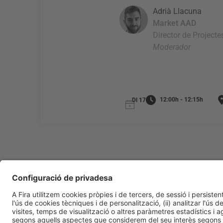
Adrià Llacuna
Market AAD
Director de Projecte
Moderador
12:00h - 12:15h
Dl 17
Informació general
Avís legal
Política de privacitat
Política de 