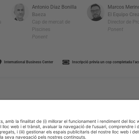
Antonio Díaz Bonilla
Marcos Merin
Baeza
El Equipo Cre
s
Cap de mercat de
Director de Pr
Piscines
Ponent
Ponent
International Business Center
Inscripció prèvia un cop completada l’acr
cookies