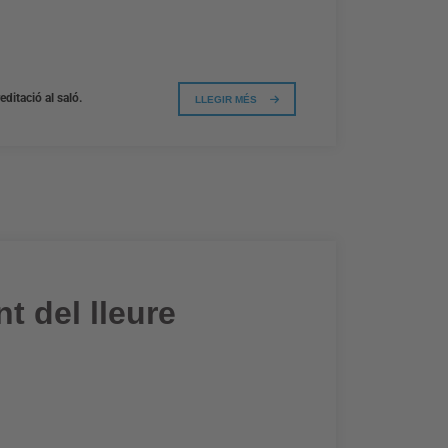
ditació al saló.
LLEGIR MÉS
t del lleure