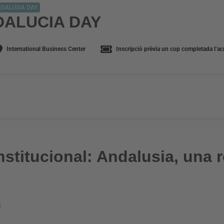
DALUSIA DAY
DALUCIA DAY
International Business Center
Inscripció prèvia un cop completada l’acr
nstitucional: Andalusia, una r
s