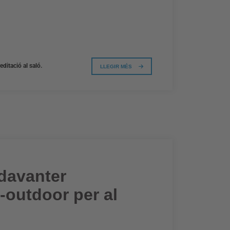
ditació al saló.
LLEGIR MÉS
davanter
-outdoor per al