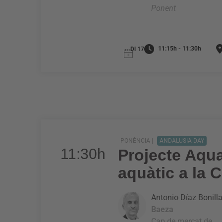
Ponent
11:15h - 11:30h
Dl 17
PONÈNCIA |
ANDALUSIA DAY
11:30h
Projecte Aqua
aquàtic a la 
Antonio Díaz Bonill
Baeza
Cap de mercat de