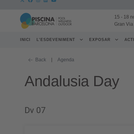
15
-
18 n
Gran Via
INICI
L’ESDEVENIMENT
EXPOSAR
ACT
Back
|
Agenda
Andalusia Day
Dv 07