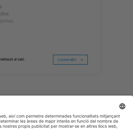
o
ativo
ojectes
editació al saló.
LLEGIR MÉS
#PISCINABARCELONA
a les xarxes sociales
Encara no ens segueixes