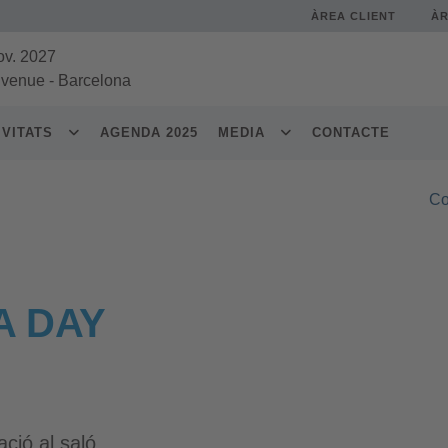
ÀREA CLIENT
À
ov. 2027
 venue
-
Barcelona
IVITATS
AGENDA 2025
MEDIA
CONTACTE
Co
A DAY
ció al saló.