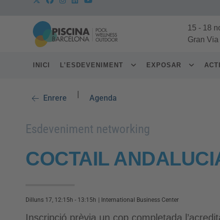
15
-
18 n
Gran Via
INICI
L’ESDEVENIMENT
EXPOSAR
ACT
|
Enrere
Agenda
Esdeveniment networking
COCTAIL ANDALUCI
Dilluns 17, 12:15h - 13:15h
|
International Business Center
Inscripció prèvia un cop completada l’acredita