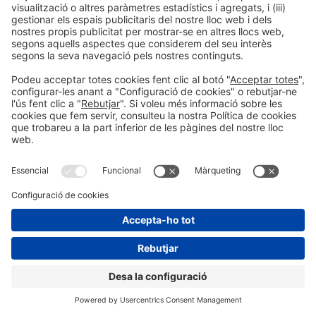
Ens veiem a les xarxes
socials!
Encara no ens segueixes a
@Piscinabarcelona
Instagram?
@Piscinabarcelona
SEGUEIX-NOS