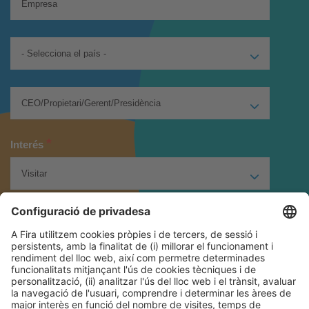
*
Interés
*
He llegit i accepto la
política de privacitat