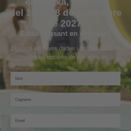
en marxa, apunta:
del 15 al 18 de novembre
de 2027.
Estàs pensant en exposar?
Deixa’ns les teves dades i t’informarem de
totes les opcions de participació.