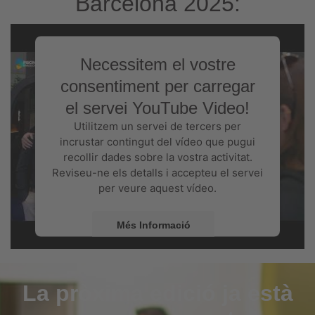
Barcelona 2025:
Necessitem el vostre
consentiment per carregar
el servei YouTube Video!
Utilitzem un servei de tercers per
incrustar contingut del vídeo que pugui
recollir dades sobre la vostra activitat.
Reviseu-ne els detalls i accepteu el servei
per veure aquest vídeo.
Més Informació
Accepta
La pròxima edició ja està
Powered by
Usercentrics Consent
Management Platform