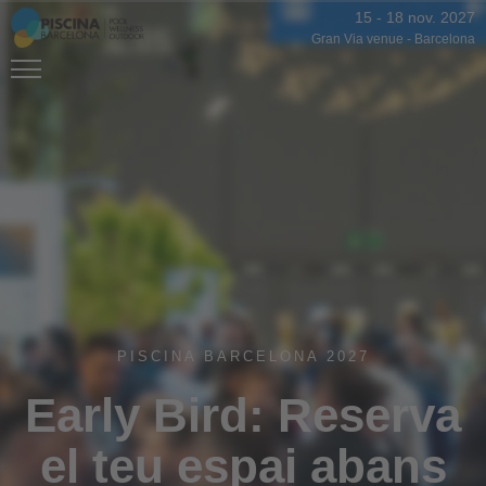
15
-
18 nov. 2027
Gran Via venue
-
Barcelona
PISCINA BARCELONA 2027
Early Bird: Reserva
el teu espai abans