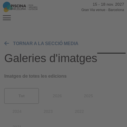
15
-
18 nov. 2027
Gran Via venue
-
Barcelona
TORNAR A LA SECCIÓ MEDIA
Galeries d'imatges
Imatges de totes les edicions
Tot
2026
2025
2024
2023
2022
2021