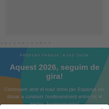
PROPERA PARADA: ROAD SHOW
Aquest 2026, seguim de
gira!
Continuem amb el road show per Espanya per
donar a conèixer l’esdeveniment entre tot el
sector. Acompanya’ns!