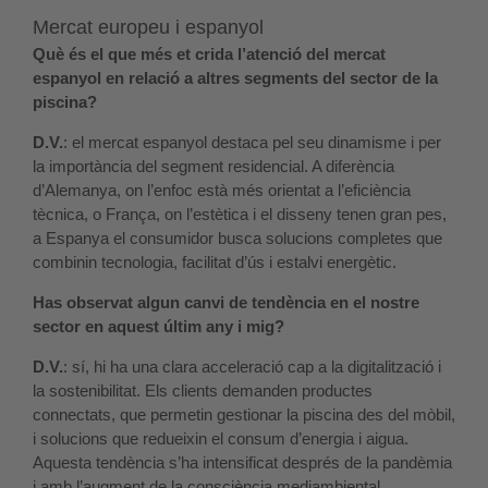
Mercat europeu i espanyol
Què és el que més et crida l’atenció del mercat
espanyol en relació a altres segments del sector de la
piscina?
D.V.
: el mercat espanyol destaca pel seu dinamisme i per
la importància del segment residencial. A diferència
d’Alemanya, on l’enfoc està més orientat a l’eficiència
tècnica, o França, on l’estètica i el disseny tenen gran pes,
a Espanya el consumidor busca solucions completes que
combinin tecnologia, facilitat d’ús i estalvi energètic.
Has observat algun canvi de tendència en el nostre
sector en aquest últim any i mig?
D.V.
: sí, hi ha una clara acceleració cap a la digitalització i
la sostenibilitat. Els clients demanden productes
connectats, que permetin gestionar la piscina des del mòbil,
i solucions que redueixin el consum d’energia i aigua.
Aquesta tendència s’ha intensificat després de la pandèmia
i amb l’augment de la consciència mediambiental.