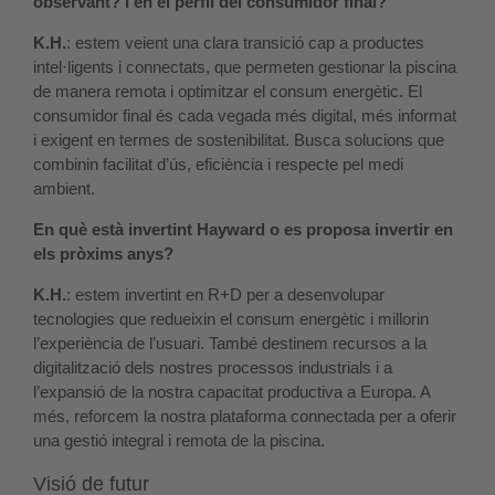
observant? I en el perfil del consumidor final?
K.H.
: estem veient una clara transició cap a productes
intel·ligents i connectats, que permeten gestionar la piscina
de manera remota i optimitzar el consum energètic. El
consumidor final és cada vegada més digital, més informat
i exigent en termes de sostenibilitat. Busca solucions que
combinin facilitat d’ús, eficiència i respecte pel medi
ambient.
En què està invertint Hayward o es proposa invertir en
els pròxims anys?
K.H.
: estem invertint en R+D per a desenvolupar
tecnologies que redueixin el consum energètic i millorin
l’experiència de l’usuari. També destinem recursos a la
digitalització dels nostres processos industrials i a
l’expansió de la nostra capacitat productiva a Europa. A
més, reforcem la nostra plataforma connectada per a oferir
una gestió integral i remota de la piscina.
Visió de futur