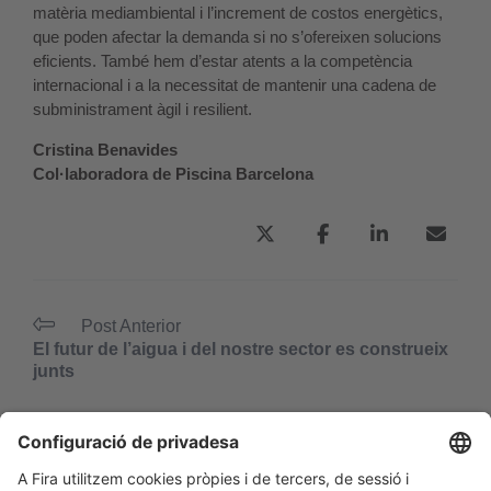
matèria mediambiental i l’increment de costos energètics,
que poden afectar la demanda si no s’ofereixen solucions
eficients. També hem d’estar atents a la competència
internacional i a la necessitat de mantenir una cadena de
subministrament àgil i resilient.
Cristina Benavides
Col·laboradora de Piscina Barcelona
Post Anterior
El futur de l’aigua i del nostre sector es construeix
junts
Següent Post
“El sector de la piscina ha entrat en l’era de
l’automatització real i l’eficiència mesurable”