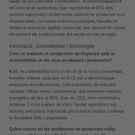
l’auge de les solucions connectades, el desenvolupament
del mercat de postvenda (que representa el 80% dels
nostres ingressos) i la demanda creixent de productes eco-
responsables. La nostra estructura europea, basada en
fortalesa industrial i agilitat comercial, ens permet fer costat
eficaçment als professionals del sector en tota la regió.
Innovació, sostenibilitat i tecnologia
Com es tradueix el compromís de Hayward amb la
sostenibilitat en els seus productes i processos?
K.H.
: la sostenibilitat està en el cor de la nostra estratègia.
Invertim milions cada any en R+D per a desenvolupar
productes eco-dissenyats, com a bombes de velocitat
variable i filtres sense contrarentat, que permeten estalvis
energètics de fins al 85%. Des de 2021, hem contribuït a
estalviar 2,4 mil milions de kWh. També optimitzem els
nostres processos industrials per a reduir residus i millorar
la durabilitat dels components.
Quins canvis en les tendències de productes estàs