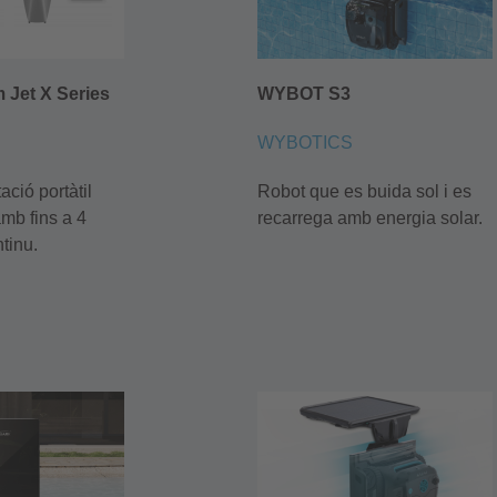
 Jet X Series
WYBOT S3
WYBOTICS
ació portàtil
Robot que es buida sol i es
mb fins a 4
recarrega amb energia solar.
tinu.