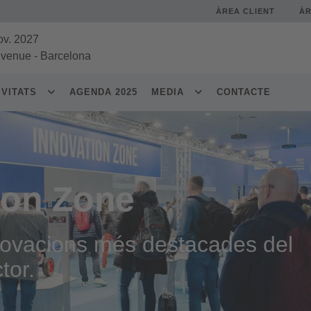
ÀREA CLIENT
À
ov. 2027
 venue
-
Barcelona
IVITATS
AGENDA 2025
MEDIA
CONTACTE
ion Zone
nnovacions més destacades del
tor.