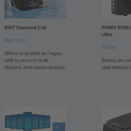
BWT Diamond Cell
PHNIX R290 
Ultra
BWT-ATH
PHNIX
Millora la qualitat de l’aigua
amb la seva cel·la de
Bomba de calo
diamant, amb menys químics.
amb detector d