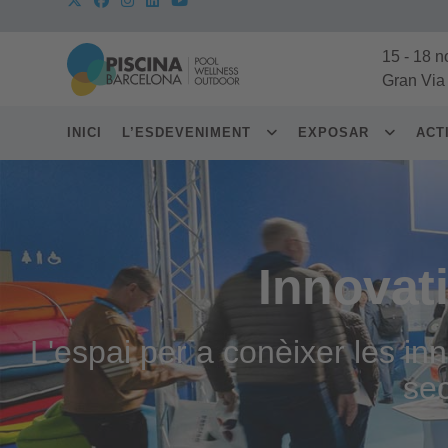
15
-
18 n
Gran Via
INICI
L’ESDEVENIMENT
EXPOSAR
ACT
Innovat
L'espai per a conèixer les i
sec