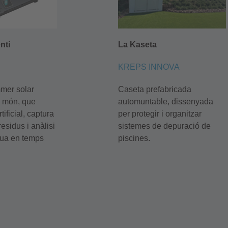
nti
La Kaseta
KREPS INNOVA
mmer
solar
Caseta prefabricada
l
món
, que
automuntable
,
dissenyada
tificial, captura
per
protegir
i
organitzar
residus
i
anàlisi
sistemes
de
depuració
de
gua
en
temps
piscin
es
.