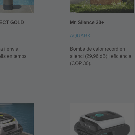
ECT GOLD
Mr. Silence 30+
AQUARK
ua i envia
Bomba de calor rècord en
ells en temps
silenci (29,96 dB) i eficiència
(COP 30).