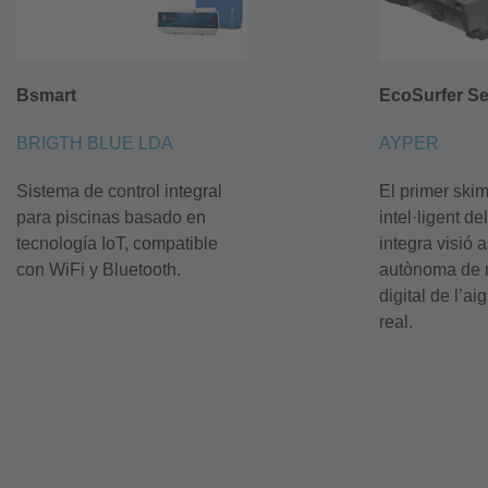
Bsmart
EcoSurfer Se
BRIGTH BLUE LDA
AYPER
Sistema de control integral
El primer
ski
para piscinas basado en
intel·ligent
de
tecnología
IoT
, compatible
integra
visió
ar
con
WiFi
y Bluetooth.
autònoma
de
digital de
l’ai
real.