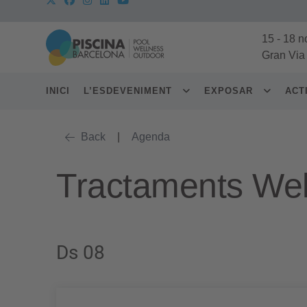
15
-
18 n
Gran Via
INICI
L’ESDEVENIMENT
EXPOSAR
ACT
Back
|
Agenda
Tractaments Wel
Ds 08