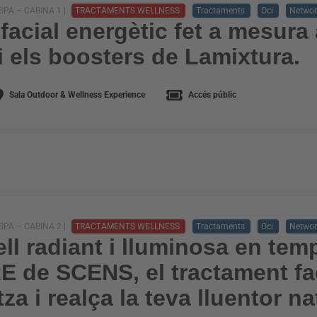
PA – CABINA 1 |
TRACTAMENTS WELLNESS
Tractaments
Oci
Networ
 facial energètic fet a mesur
 els boosters de Lamixtura.
Sala Outdoor & Wellness Experience
Accés públic
PA – CABINA 2 |
TRACTAMENTS WELLNESS
Tractaments
Oci
Networ
ll radiant i lluminosa en te
 de SCENS, el tractament fa
tza i realça la teva lluentor na