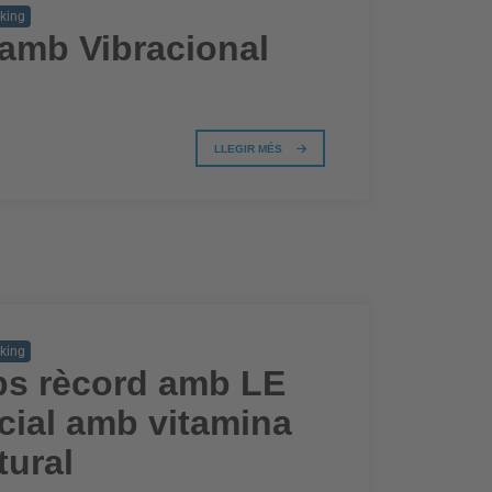
king
a amb Vibracional
LLEGIR MÉS
king
mps rècord amb LE
cial amb vitamina
tural