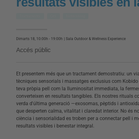
resultats visibles en l
Tractaments
Oci
Networking
Dimarts 18, 10:00h - 19:00h
|
Sala Outdoor & Wellness Experience
Accés públic
Et presentem més que un tractament demostratiu: un v
tècniques sensorials i massatges exclusius com Kobido i
teva pròpia pell com la lluminositat immediata, la fermesa
converteixen en resultats tangibles. Els nostres ritual
verda d'última generació —exosomas, pèptids i antioxida
que desperten calma, vitalitat i claredat interior. No és 
ciència i sensorialidad es troben per a connectar pell i m
resultats visibles i benestar integral.