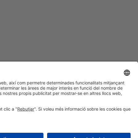
#PISCINABARCELONA
a les xarxes sociales
Encara no ens segueixes
a Instagram?
© 2024 Fira de Barcelona
SEGUEIX-NOS