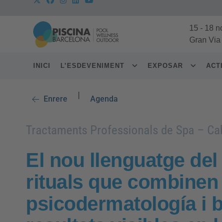
15
-
18 n
Gran Via
INICI
L’ESDEVENIMENT
EXPOSAR
ACT
|
Enrere
Agenda
Tractaments Professionals de Spa – Ca
El nou llenguatge del 
rituals que combinen
psicodermatología i b