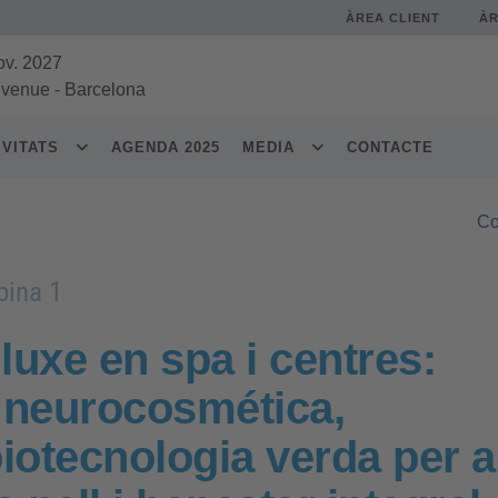
ÀREA CLIENT
À
ov. 2027
 venue
-
Barcelona
IVITATS
AGENDA 2025
MEDIA
CONTACTE
Co
bina 1
luxe en spa i centres:
 neurocosmética,
iotecnologia verda per a