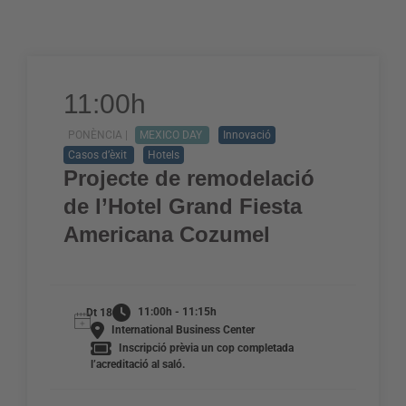
11:00h
PONÈNCIA |
MEXICO DAY
Innovació
Casos d’èxit
Hotels
Projecte de remodelació
de l’Hotel Grand Fiesta
Americana Cozumel
11:00h - 11:15h
Dt 18
International Business Center
Inscripció prèvia un cop completada
l’acreditació al saló.