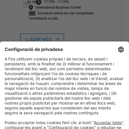
11:15h - 11:30h
Dt 18
International Business Center
Inscripció prèvia un cop completada
l’acreditació al saló.
LLEGIR MÉS
Informació general
Avís legal
Política de privacitat
Política de cookies