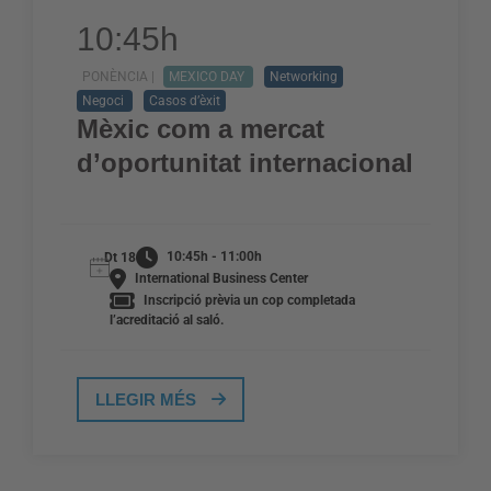
10:45h
PONÈNCIA |
MEXICO DAY
Networking
Negoci
Casos d’èxit
Mèxic com a mercat
d’oportunitat internacional
10:45h - 11:00h
Dt 18
International Business Center
Inscripció prèvia un cop completada
l’acreditació al saló.
LLEGIR MÉS