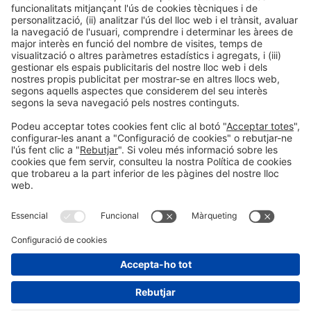
Informació general
Avís legal
Política de privacitat
Política de cookies
#PISCINABARCELONA
a les xarxes sociales
Encara no ens segueixes a
Instagram?
© 2024 Fira de Barcelona
SEGUEIX-NOS