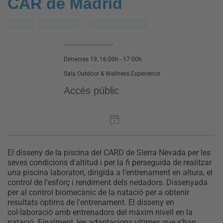
CAR de Madrid
Salut
Casos d’èxit
Piscina d’ús públic
Dimecres 19, 16:00h - 17:00h
Sala Outdoor & Wellness Experience
Accés públic
El disseny de la piscina del CARD de Sierra Nevada per les
seves condicions d'altitud i per la fi perseguida de realitzar
una piscina laboratori, dirigida a l'entrenament en altura, el
control de l'esforç i rendiment dels nedadors. Dissenyada
per al control biomecànic de la natació per a obtenir
resultats òptims de l'entrenament. El disseny en
col·laboració amb entrenadors del màxim nivell en la
natació. Finalment, les adaptacions ultimes que s'han