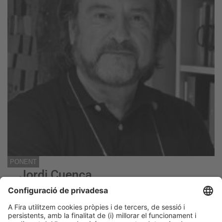
PONENT
Jordi Cuenca
Disenyador d’Interiors. Director Creatiu i CEO