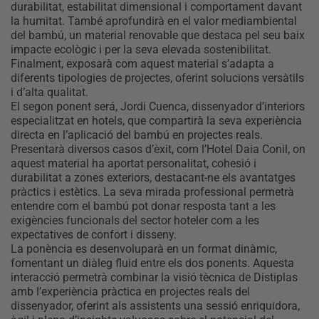
durabilitat, estabilitat dimensional i comportament davant
la humitat. També aprofundirà en el valor mediambiental
del bambú, un material renovable que destaca pel seu baix
impacte ecològic i per la seva elevada sostenibilitat.
Finalment, exposarà com aquest material s’adapta a
diferents tipologies de projectes, oferint solucions versàtils
i d’alta qualitat.
El segon ponent será, Jordi Cuenca, dissenyador d’interiors
especialitzat en hotels, que compartirà la seva experiència
directa en l’aplicació del bambú en projectes reals.
Presentarà diversos casos d’èxit, com l’Hotel Daia Conil, on
aquest material ha aportat personalitat, cohesió i
durabilitat a zones exteriors, destacant-ne els avantatges
pràctics i estètics. La seva mirada professional permetrà
entendre com el bambú pot donar resposta tant a les
exigències funcionals del sector hoteler com a les
expectatives de confort i disseny.
La ponència es desenvoluparà en un format dinàmic,
fomentant un diàleg fluid entre els dos ponents. Aquesta
interacció permetrà combinar la visió tècnica de Distiplas
amb l’experiència pràctica en projectes reals del
dissenyador, oferint als assistents una sessió enriquidora,