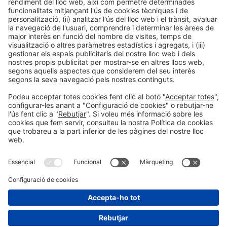
Informació general
Avís legal
Política de privacitat
Política de cookies
#PISCINABARCELONA
a les xarxes sociales
Encara no ens segueixes a
Instagram?
© 2024 Fira de Barcelona