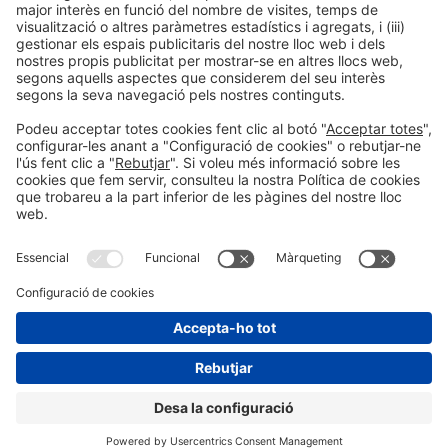
Informació general
Avís legal
Política de privacitat
Política de cookies
#PISCINABARCELONA
a les xarxes sociales
Encara no ens segueixes a
Instagram?
© 2024 Fira de Barcelona
SEGUEIX-NOS