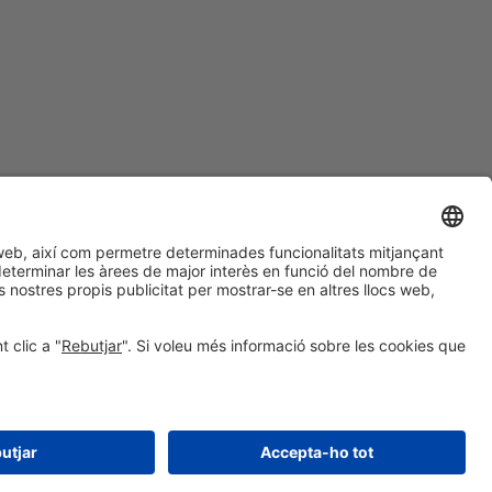
#PISCINABARCELONA
a les xarxes sociales
Encara no ens segueixes
a Instagram?
© 2024 Fira de Barcelona
SEGUEIX-NOS