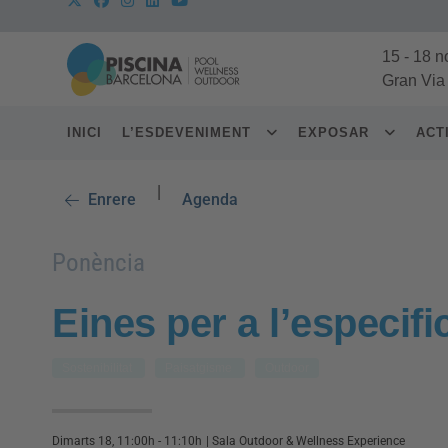
15
-
18 n
Gran Via
INICI
L’ESDEVENIMENT
EXPOSAR
ACT
|
Enrere
Agenda
Ponència
Eines per a l’especifi
Sostenibilitat
Paisatgisme
Outdoor
Dimarts 18, 11:00h - 11:10h
|
Sala Outdoor & Wellness Experience