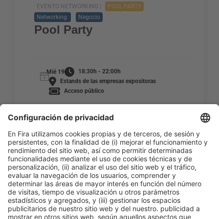
EVENTO NETWORKING |
POOL PARTY
Networking
Negocio
Pool Party
18:30h - 22:00h
Mié 19
Estands de las empresas expositoras
Acceso público
LEER MÁS