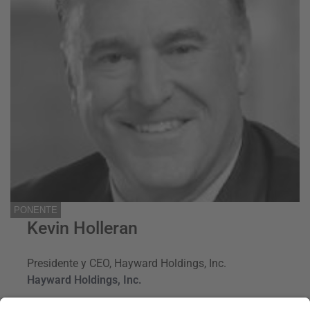
PONENTE
Kevin Holleran
Presidente y CEO, Hayward Holdings, Inc.
Hayward Holdings, Inc.