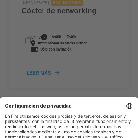
MESA DEBATE |
POOL HORIZONS
Cóctel de networking
16:40h - 17:40h
Lun 17
International Business Center
Sólo con invitación
LEER MÁS