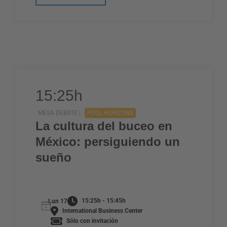
15:25h
MESA DEBATE |
POOL HORIZONS
La cultura del buceo en
México: persiguiendo un
sueño
15:25h - 15:45h
Lun 17
International Business Center
Sólo con invitación