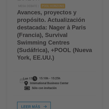
MESA DEBATE |
POOL HORIZONS
Avances, proyectos y
propósito. Actualización
destacada: Nager à Paris
(Francia), Survival
Swimming Centres
(Sudáfrica), +POOL (Nueva
York, EE.UU.)
15:10h - 15:25h
Lun 17
International Business Center
Sólo con invitación
LEER MÁS