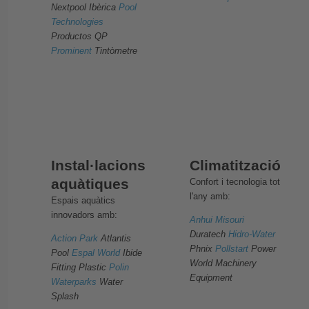
Nextpool Ibèrica
Pool
Technologies
Productos QP
Prominent
Tintòmetre
Instal·lacions
Climatització
aquàtiques
Confort i tecnologia tot
l'any amb:
Espais aquàtics
innovadors amb:
Anhui Misouri
Duratech
Hidro-Water
Action Park
Atlantis
Phnix
Pollstart
Power
Pool
Espal World
Ibide
World Machinery
Fitting Plastic
Polin
Equipment
Waterparks
Water
Splash