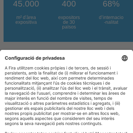
45.000
400
68%
m² d'àrea
expositors
d’internacio
expositiva
de 30
-nalitat
països
I si encara vols descobrir més...
a la Innovation Zone trobaràs
els productes més nous del
mercat
No t’oblidis de visitar-la!