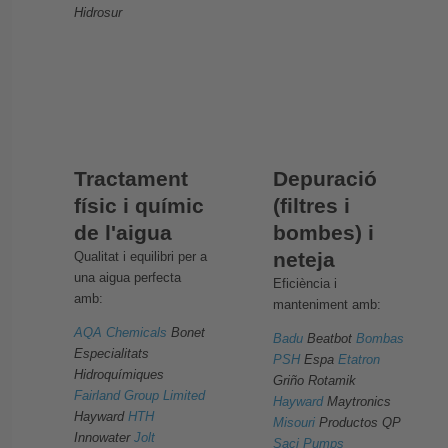
Hidrosur
Tractament
Depuració
físic i químic
(filtres i
de l'aigua
bombes) i
neteja
Qualitat i equilibri per a
una aigua perfecta
Eficiència i
amb:
manteniment amb:
AQA Chemicals
Bonet
Badu
Beatbot
Bombas
Especialitats
PSH
Espa
Etatron
Hidroquímiques
Griño Rotamik
Fairland Group Limited
Hayward
Maytronics
Hayward
HTH
Misouri
Productos QP
Innowater
Jolt
Saci Pumps