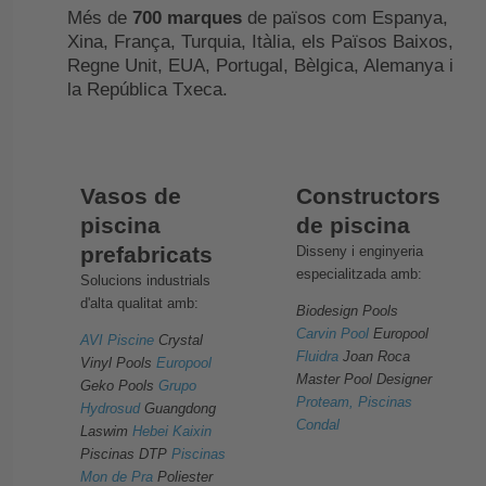
Més de
700 marques
de països com Espanya,
Xina, França, Turquia, Itàlia, els Països Baixos,
Regne Unit, EUA, Portugal, Bèlgica, Alemanya i
la República Txeca.
Vasos de
Constructors
piscina
de piscina
prefabricats
Disseny i enginyeria
especialitzada amb:
Solucions industrials
d'alta qualitat amb:
Biodesign Pools
Carvin Pool
Europool
AVI Piscine
Crystal
Fluidra
Joan Roca
Vinyl Pools
Europool
Master Pool Designer
Geko Pools
Grupo
Proteam, Piscinas
Hydrosud
Guangdong
Condal
Laswim
Hebei Kaixin
Piscinas DTP
Piscinas
Mon de Pra
Poliester