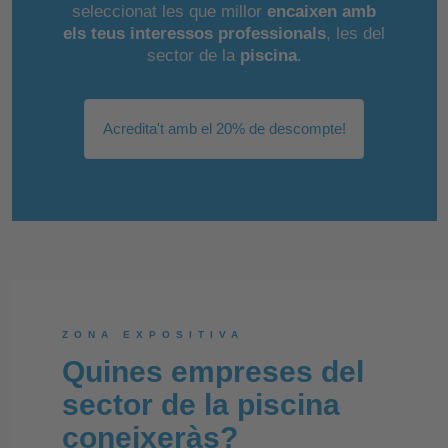
seleccionat les que millor
encaixen amb
els teus interessos professionals
, les del
sector de la
piscina
.
Acredita't amb el 20% de descompte!
ZONA EXPOSITIVA
Quines empreses del
sector de la piscina
coneixeràs?