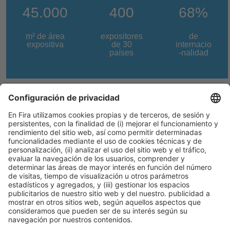
45.000
400
68%
m² de área
expositores
de
expositiva
de 30
internacio
países
-nalidad
Y si todavía quieres descubrir
más... en la Innovation Zone
encontrarás los productos más
nuevos del mercado
¡No olvides visitarla!