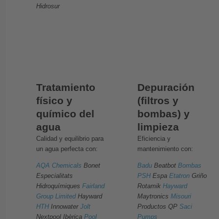
Hidrosur
Tratamiento
Depuración
físico y
(filtros y
químico del
bombas) y
agua
limpieza
Calidad y equilibrio para
Eficiencia y
un agua perfecta con:
mantenimiento con:
AQA Chemicals
Bonet
Badu
Beatbot
Bombas
Especialitats
PSH
Espa
Etatron
Griño
Hidroquímiques
Fairland
Rotamik
Hayward
Group Limited
Hayward
Maytronics
Misouri
HTH
Innowater
Jolt
Productos QP
Saci
Nextpool Ibèrica
Pool
Pumps