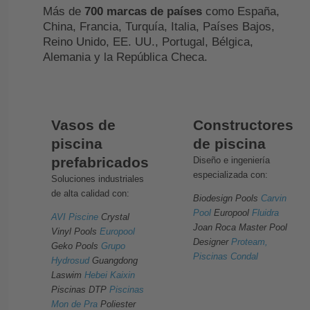
Más de
700 marcas de países
como España,
China, Francia, Turquía, Italia, Países Bajos,
Reino Unido, EE. UU., Portugal, Bélgica,
Alemania y la República Checa.
Vasos de
Constructores
piscina
de piscina
prefabricados
Diseño e ingeniería
especializada con:
Soluciones industriales
de alta calidad con:
Biodesign Pools
Carvin
Pool
Europool
Fluidra
AVI Piscine
Crystal
Joan Roca Master Pool
Vinyl Pools
Europool
Designer
Proteam,
Geko Pools
Grupo
Piscinas Condal
Hydrosud
Guangdong
Laswim
Hebei Kaixin
Piscinas DTP
Piscinas
Mon de Pra
Poliester