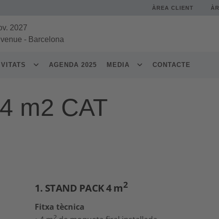
ÀREA CLIENT
À
ov. 2027
 venue
-
Barcelona
IVITATS
AGENDA 2025
MEDIA
CONTACTE
 4 m2 CAT
2
1. STAND PACK 4 m
Fitxa tècnica
2