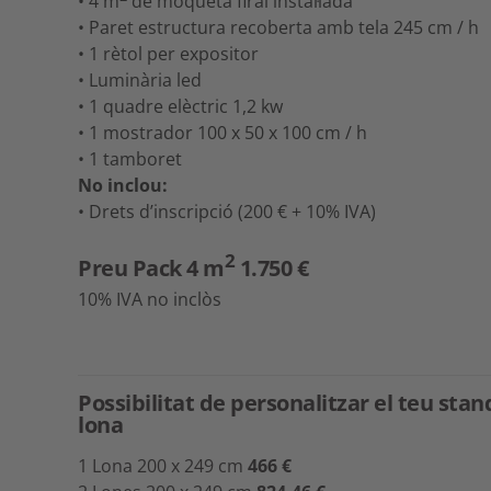
• 4 m
de moqueta firal instal·lada
• Paret estructura recoberta amb tela 245 cm / h
• 1 rètol per expositor
• Luminària led
• 1 quadre elèctric 1,2 kw
• 1 mostrador 100 x 50 x 100 cm / h
• 1 tamboret
No inclou:
• Drets d’inscripció (200 € + 10% IVA)
2
Preu Pack 4 m
1.750 €
10% IVA no inclòs
Possibilitat de personalitzar el teu st
lona
1 Lona 200 x 249 cm
466 €