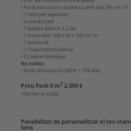
• 9 m
de moqueta firal instal·lada
• Paret estructura recoberta amb tela 245 cm / h
• 1 rètol per expositor
• Luminària led
• 1 quadre elèctric 1,2 kw
• 1 mostrador 100 x 50 x 100 cm / h
• 1 tamboret
• 1 Taula rodona blanca
• 3 Cadires blanques
No inclou:
• Drets d’inscripció (200 € + 10% IVA)
2
Preu Pack 9 m
2.350 €
10% IVA no inclòs
Possibilitat de personalitzar el teu st
lona