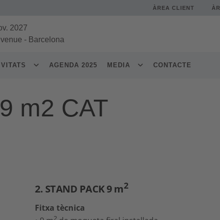
ÀREA CLIENT
À
ov. 2027
 venue
-
Barcelona
IVITATS
AGENDA 2025
MEDIA
CONTACTE
 9 m2 CAT
2
2. STAND PACK 9 m
Fitxa tècnica
2