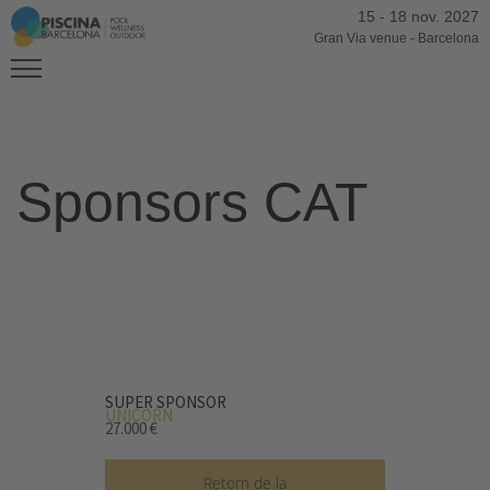
15
-
18 nov. 2027
Gran Via venue
-
Barcelona
Sponsors CAT
SUPER SPONSOR
UNICORN
27.000 €
Retorn de la