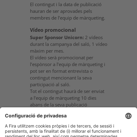
El contingut i la data de publicació
hauran de ser aprovades pels
membres de l’equip de màrqueting.
Vídeo promocional
Super Sponsor Unicorn:
2 vídeos
durant la campanya del saló, 1 vídeo
màxim per mes.
El vídeo serà promocionat per
l’espònsor a l’equip de màrqueting i
pot ser en format entrevista o
contingut mencionant la seva
participació al saló.
Tot el contingut haurà de ser enviat
a l’equip de màrqueting 10 dies
abans de la seva publicació
aprovada.
El contingut haurà de ser aprovat
per l’equip de màrqueting.