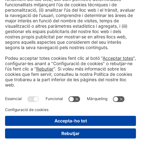
Informació general
Avís legal
Política de privacitat
Política de cookies
#PISCINABARCELONA
a les xarxes sociales
Encara no ens segueixes a
Instagram?
© 2024 Fira de Barcelona
SEGUEIX-NOS