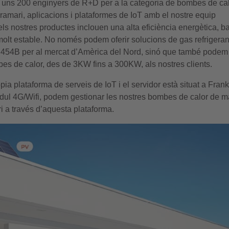
uns 200 enginyers de R+D per a la categoria de bombes de cal
mari, aplicacions i plataformes de IoT amb el nostre equip
els nostres productes inclouen una alta eficiència energètica, b
at molt estable. No només podem oferir solucions de gas refrigeran
R454B per al mercat d’Amèrica del Nord, sinó que també podem 
 de calor, des de 3KW fins a 300KW, als nostres clients.
a plataforma de serveis de IoT i el servidor està situat a Frankf
dul 4G/Wifi, podem gestionar les nostres bombes de calor de 
i a través d’aquesta plataforma.