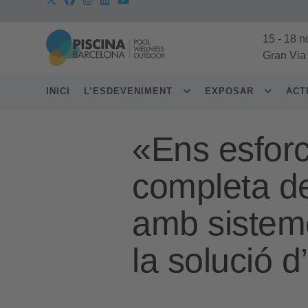
15
-
18 n
Gran Via
INICI
L’ESDEVENIMENT
EXPOSAR
ACT
«Ens esforc
completa d
amb sisteme
la solució d