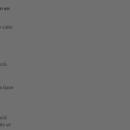
en en
e calor
ció.
va base
ació
 és un