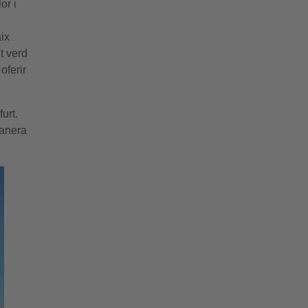
or i
aix
t verd
oferir
urt.
manera