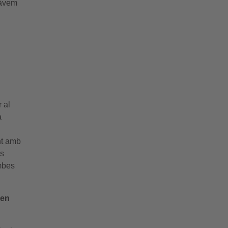
ràvem
 al
a
nt amb
es
ombes
 en