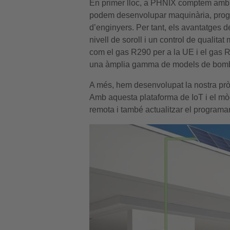
En primer lloc, a PHNIX comptem amb 
podem desenvolupar maquinària, progra
d’enginyers. Per tant, els avantatges d
nivell de soroll i un control de qualit
com el gas R290 per a la UE i el gas 
una àmplia gamma de models de bombes
A més, hem desenvolupat la nostra pròpi
Amb aquesta plataforma de IoT i el mò
remota i també actualitzar el programar