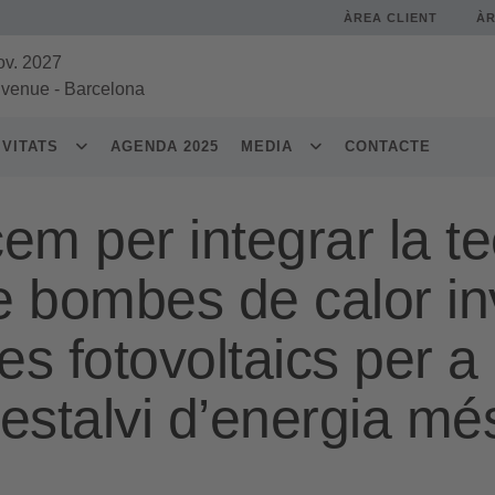
ÀREA CLIENT
À
ov. 2027
 venue
-
Barcelona
IVITATS
AGENDA 2025
MEDIA
CONTACTE
em per integrar la t
e bombes de calor in
s fotovoltaics per a
’estalvi d’energia mé