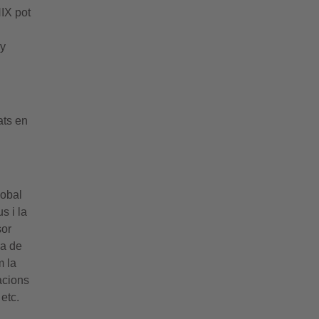
NIX pot
ny
ats en
lobal
s i la
sor
ma de
m la
acions
etc.