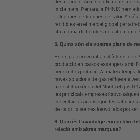
desafiament. Això significa que la d
inicialment. Per tant, a PHNIX hem ado
categories de bombes de calor. A més,
rendibles en el mercat global per a treb
plataforma de bombes de calor completa 
5. Quins són els vostres plans de n
En un pla comercial a mitjà termini de
producció en països estrangers amb l’o
negoci d’exportació. Al mateix temps, tr
noves solucions de gas refrigerant ver
mercat d’Amèrica del Nord i el gas R32
les principals empreses fotovoltaiques
fotovoltaics i aconseguir les solucion
de calor i sistemes fotovoltaics pot ser 
6. Quin és l’avantatge competitiu d
relació amb altres marques?