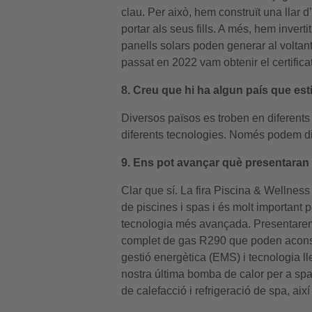
clau. Per això, hem construït una llar 
portar als seus fills. A més, hem invert
panells solars poden generar al voltant
passat en 2022 vam obtenir el certific
8. Creu que hi ha algun país que est
Diversos països es troben en diferent
diferents tecnologies. Només podem di
9. Ens pot avançar què presentaran 
Clar que sí. La fira Piscina & Wellnes
de piscines i spas i és molt important 
tecnologia més avançada. Presentarem 
complet de gas R290 que poden aconseg
gestió energètica (EMS) i tecnologia l
nostra última bomba de calor per a spa
de calefacció i refrigeració de spa, ai