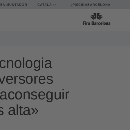
REA MUNTADOR
CATALÀ
#PISCINABARCELONA
ecnologia
versores
 aconseguir
s alta»