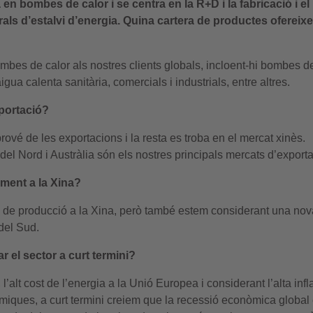
 en bombes de calor i se centra en la R+D i la fabricació i el
als d’estalvi d’energia. Quina cartera de productes ofereix
mbes de calor als nostres clients globals, incloent-hi bombes d
igua calenta sanitària, comercials i industrials, entre altres.
xportació?
ové de les exportacions i la resta es troba en el mercat xinès.
el Nord i Austràlia són els nostres principals mercats d’exporta
ament a la Xina?
 de producció a la Xina, però també estem considerant una no
del Sud.
r el sector a curt termini?
’alt cost de l’energia a la Unió Europea i considerant l’alta infl
miques, a curt termini creiem que la recessió econòmica global