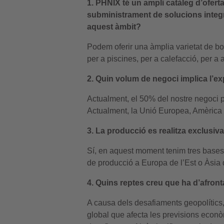
1. PHNIX té un ampli catàleg d’oferta
subministrament de solucions integr
aquest àmbit?
Podem oferir una àmplia varietat de bo
per a piscines, per a calefacció, per a a
2. Quin volum de negoci implica l’e
Actualment, el 50% del nostre negoci pr
Actualment, la Unió Europea, Amèrica d
3. La producció es realitza exclusiv
Sí, en aquest moment tenim tres bases
de producció a Europa de l’Est o Àsia 
4. Quins reptes creu que ha d’afronta
A causa dels desafiaments geopolítics, l
global que afecta les previsions econò