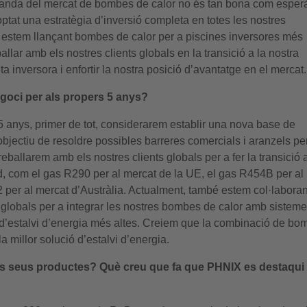
emanda del mercat de bombes de calor no és tan bona com espe
ptat una estratègia d’inversió completa en totes les nostres
 estem llançant bombes de calor per a piscines inversores més
allar amb els nostres clients globals en la transició a la nostra
inversora i enfortir la nostra posició d’avantatge en el mercat.
egoci per als propers 5 anys?
 5 anys, primer de tot, considerarem establir una nova base de
bjectiu de resoldre possibles barreres comercials i aranzels per
eballarem amb els nostres clients globals per a fer la transició 
d, com el gas R290 per al mercat de la UE, el gas R454B per al
 per al mercat d’Austràlia. Actualment, també estem col·labora
 globals per a integrar les nostres bombes de calor amb sistem
s d’estalvi d’energia més altes. Creiem que la combinació de b
la millor solució d’estalvi d’energia.
els seus productes? Què creu que fa que PHNIX es destaqui