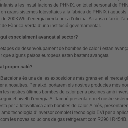
d’infants a les instal·lacions de PHNIX, on tot el personal de PH
it en grans sistemes fotovoltaics a la fàbrica de PHNIX i aquests
 de 200KWh d’energia verda per a l’oficina. A causa d’això, l’a
at de Fàbrica Verda d’una institució governamental.
igui especialment avançat al sector?
s etapes de desenvolupament de bombes de calor i estan avanç
r que alguns països europeus estan bastant avançats.
al proper saló?
s Barcelona és una de les exposicions més grans en el mercat g
per a nosaltres. Per això, portarem els nostres productes més nou
les nostres últimes bombes de calor per a piscines amb inver
uir el nivell d’energia A. També presentarem el nostre siste
lesta per a fotovoltaica amb bombes de calor. A més, presentare
 amb tecnologia d’inversor complet i tecnologia EVI per a aplic
xí com les noves solucions de gas refrigerant com R290 i R454B, 