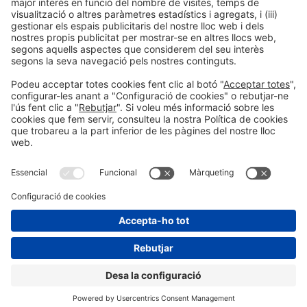
Informació general
Avís legal
Política de privacitat
Política de cookies
#PISCINABARCELONA
a les xarxes sociales
Encara no ens segueixes a
Instagram?
© 2024 Fira de Barcelona
SEGUEIX-NOS