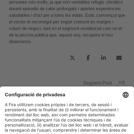
persones són molts, ja que són veritables refugis climàtics
durant episodis de calor prolongats i aporten experiències
saludables i d’oci per a totes les edats. Estic convençut que
el sector té recorregut per seguir creixent en marges i
volum de negoci, tant en el segment residencial com en el
de la piscina pública que, aquest any, recupera el seu
dinamisme.
Següent Post
Pedro Arrebola, president de l’Associació
Espanyola de Professionals del Sector de la
Piscina (ASOFAP)