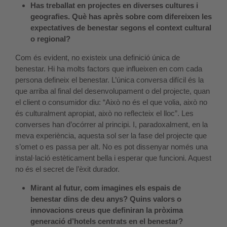
Has treballat en projectes en diverses cultures i
geografies. Què has après sobre com difereixen les
expectatives de benestar segons el context cultural
o regional?
Com és evident, no existeix una definició única de
benestar. Hi ha molts factors que influeixen en com cada
persona defineix el benestar. L’única conversa difícil és la
que arriba al final del desenvolupament o del projecte, quan
el client o consumidor diu: “Això no és el que volia, això no
és culturalment apropiat, això no reflecteix el lloc”. Les
converses han d’ocórrer al principi. I, paradoxalment, en la
meva experiència, aquesta sol ser la fase del projecte que
s’omet o es passa per alt. No es pot dissenyar només una
instal·lació estèticament bella i esperar que funcioni. Aquest
no és el secret de l’èxit durador.
Mirant al futur, com imagines els espais de
benestar dins de deu anys? Quins valors o
innovacions creus que definiran la pròxima
generació d’hotels centrats en el benestar?