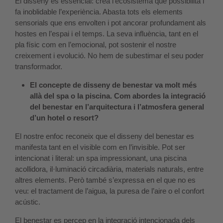
El disseny és essencial: crea l’ecosistema que possibilita i
fa inoblidable l’experiència. Abasta tots els elements
sensorials que ens envolten i pot ancorar profundament als
hostes en l’espai i el temps. La seva influència, tant en el
pla físic com en l’emocional, pot sostenir el nostre
creixement i evolució. No hem de subestimar el seu poder
transformador.
El concepte de disseny de benestar va molt més
allà del spa o la piscina. Com abordes la integració
del benestar en l’arquitectura i l’atmosfera general
d’un hotel o resort?
El nostre enfoc reconeix que el disseny del benestar es
manifesta tant en el visible com en l’invisible. Pot ser
intencionat i literal: un spa impressionant, una piscina
acollidora, il·luminació circadiària, materials naturals, entre
altres elements. Però també s’expressa en el que no es
veu: el tractament de l’aigua, la puresa de l’aire o el confort
acústic.
El benestar es percep en la integració intencionada dels