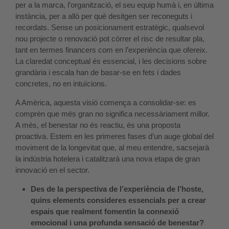
per a la marca, l’organització, el seu equip humà i, en última
instància, per a allò per què desitgen ser reconeguts i
recordats. Sense un posicionament estratègic, qualsevol
nou projecte o renovació pot córrer el risc de resultar pla,
tant en termes financers com en l’experiència que ofereix.
La claredat conceptual és essencial, i les decisions sobre
grandària i escala han de basar-se en fets i dades
concretes, no en intuïcions.
A Amèrica, aquesta visió comença a consolidar-se: es
comprèn que més gran no significa necessàriament millor.
A més, el benestar no és reactiu, és una proposta
proactiva. Estem en les primeres fases d’un auge global del
moviment de la longevitat que, al meu entendre, sacsejarà
la indústria hotelera i catalitzarà una nova etapa de gran
innovació en el sector.
Des de la perspectiva de l’experiència de l’hoste,
quins elements consideres essencials per a crear
espais que realment fomentin la connexió
emocional i una profunda sensació de benestar?