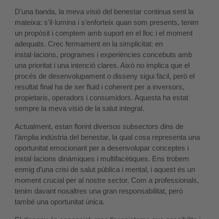
D’una banda, la meva visió del benestar continua sent la
mateixa: s’il·lumina i s’enforteix quan som presents, tenim
un propòsit i comptem amb suport en el lloc i el moment
adequats. Crec fermament en la simplicitat: en
instal·lacions, programes i experiències concebuts amb
una prioritat i una intenció clares. Això no implica que el
procés de desenvolupament o disseny sigui fàcil, però el
resultat final ha de ser fluid i coherent per a inversors,
propietaris, operadors i consumidors. Aquesta ha estat
sempre la meva visió de la salut integral.
Actualment, estan florint diversos subsectors dins de
l’àmplia indústria del benestar, la qual cosa representa una
oportunitat emocionant per a desenvolupar conceptes i
instal·lacions dinàmiques i multifacètiques. Ens trobem
enmig d’una crisi de salut pública i mental, i aquest és un
moment crucial per al nostre sector. Com a professionals,
tenim davant nosaltres una gran responsabilitat, però
també una oportunitat única.