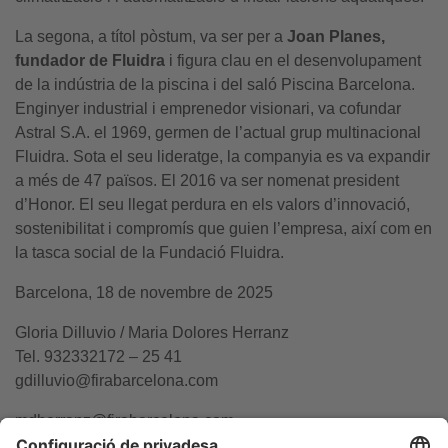
La segona, a títol pòstum, va ser per a
Joan Planes,
fundador de Fluidra
i figura clau en el desenvolupament
de la indústria de la piscina i del saló Piscina Barcelona.
Enginyer industrial i emprenedor visionari, va cofundar
Astral S.A. el 1969, germen de l’actual grup multinacional
Fluidra. Sota el seu lideratge, la companyia es va expandir
a més de 47 països. El 2016 va ser nomenat president
d’Honor. El seu llegat perdura en els valors d’innovació,
sostenibilitat i compromís que guien l’empresa, així com en
la tasca social de la Fundació Fluidra.
Barcelona, 18 de novembre de 2025
Gloria Dilluvio / Maria Dolores Herranz
Tel. 932332172 – 25 41
gdilluvio@firabarcelona.com
mdherranz@firabarcelona.com