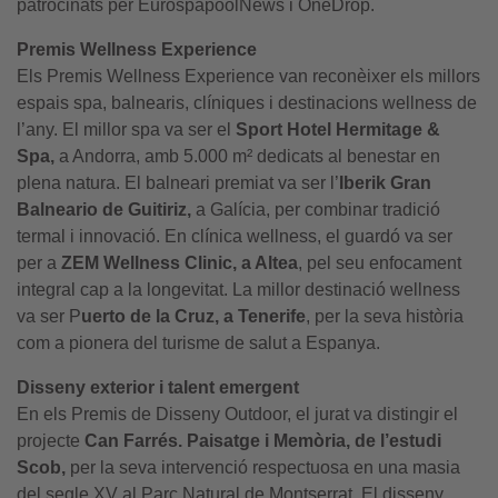
patrocinats per EurospapoolNews i OneDrop.
Premis Wellness Experience
Els Premis Wellness Experience van reconèixer els millors
espais spa, balnearis, clíniques i destinacions wellness de
l’any. El millor spa va ser el
Sport Hotel Hermitage &
Spa,
a Andorra, amb 5.000 m² dedicats al benestar en
plena natura. El balneari premiat va ser l’
Iberik Gran
Balneario de Guitiriz,
a Galícia, per combinar tradició
termal i innovació. En clínica wellness, el guardó va ser
per a
ZEM Wellness Clinic, a Altea
, pel seu enfocament
integral cap a la longevitat. La millor destinació wellness
va ser P
uerto de la Cruz, a Tenerife
, per la seva història
com a pionera del turisme de salut a Espanya.
Disseny exterior i talent emergent
En els Premis de Disseny Outdoor, el jurat va distingir el
projecte
Can Farrés. Paisatge i Memòria, de l’estudi
Scob,
per la seva intervenció respectuosa en una masia
del segle XV al Parc Natural de Montserrat. El disseny