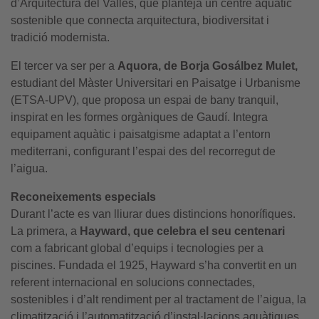
d’Arquitectura del Vallès, que planteja un centre aquàtic
sostenible que connecta arquitectura, biodiversitat i
tradició modernista.
El tercer va ser per a
Aquora, de Borja Gosálbez Mulet,
estudiant del Màster Universitari en Paisatge i Urbanisme
(ETSA-UPV), que proposa un espai de bany tranquil,
inspirat en les formes orgàniques de Gaudí. Integra
equipament aquàtic i paisatgisme adaptat a l’entorn
mediterrani, configurant l’espai des del recorregut de
l’aigua.
Reconeixements especials
Durant l’acte es van lliurar dues distincions honorífiques.
La primera, a
Hayward, que celebra el seu centenari
com a fabricant global d’equips i tecnologies per a
piscines. Fundada el 1925, Hayward s’ha convertit en un
referent internacional en solucions connectades,
sostenibles i d’alt rendiment per al tractament de l’aigua, la
climatització i l’automatització d’instal·lacions aquàtiques.