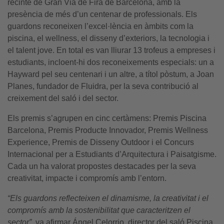
recinte de Gran Via de Fira de Barcelona, amb la
presència de més d’un centenar de professionals. Els
guardons reconeixen l’excel·lència en àmbits com la
piscina, el wellness, el disseny d’exteriors, la tecnologia i
el talent jove. En total es van lliurar 13 trofeus a empreses i
estudiants, incloent-hi dos reconeixements especials: un a
Hayward pel seu centenari i un altre, a títol pòstum, a Joan
Planes, fundador de Fluidra, per la seva contribució al
creixement del saló i del sector.
Els premis s’agrupen en cinc certàmens: Premis Piscina
Barcelona, Premis Producte Innovador, Premis Wellness
Experience, Premis de Disseny Outdoor i el Concurs
Internacional per a Estudiants d’Arquitectura i Paisatgisme.
Cada un ha valorat propostes destacades per la seva
creativitat, impacte i compromís amb l’entorn.
“Els guardons reflecteixen el dinamisme, la creativitat i el
compromís amb la sostenibilitat que caracteritzen el
sector”,
va afirmar Ángel Celorrio, director del saló Piscina