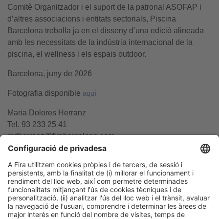
Comitè Organitzador i el suport de la patronal ASOFAP i
d’altres associacions i entitats sectorials, Piscina
Barcelona treballa ja en el disseny d’una edició alineada
amb les necessitats de la indústria internacional de la
piscina, el wellness i els espais outdoor.
Barcelona, juny de 2026
Fotografia disponible
aquí
Maria Dolores Herranz
Tel. 93 233 25 41
mdherranz@firabarcelona.com