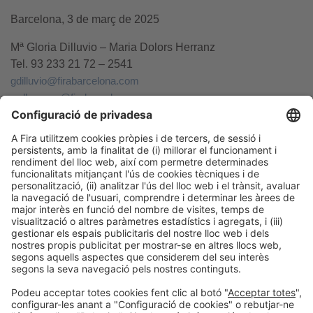
Barcelona, 3 de març de 2025
Mª Gloria Dilluvio – Maria Dolors Herranz
Tel. 93 233 21 72 – 2541
gdilluvio@firabarcelona.com
mdherranz@firabarcelona.com
Informació general
Avís legal
Política de privacitat
Política de cookies