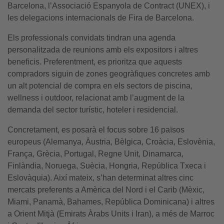
Barcelona, l’Associació Espanyola de Contract (UNEX), i
les delegacions internacionals de Fira de Barcelona.
Els professionals convidats tindran una agenda
personalitzada de reunions amb els expositors i altres
beneficis. Preferentment, es prioritza que aquests
compradors siguin de zones geogràfiques concretes amb
un alt potencial de compra en els sectors de piscina,
wellness i outdoor, relacionat amb l’augment de la
demanda del sector turístic, hoteler i residencial.
Concretament, es posarà el focus sobre 16 països
europeus (Alemanya, Àustria, Bèlgica, Croàcia, Eslovènia,
França, Grècia, Portugal, Regne Unit, Dinamarca,
Finlàndia, Noruega, Suècia, Hongria, República Txeca i
Eslovàquia). Així mateix, s’han determinat altres cinc
mercats preferents a Amèrica del Nord i el Carib (Mèxic,
Miami, Panamà, Bahames, República Dominicana) i altres
a Orient Mitjà (Emirats Àrabs Units i Iran), a més de Marroc