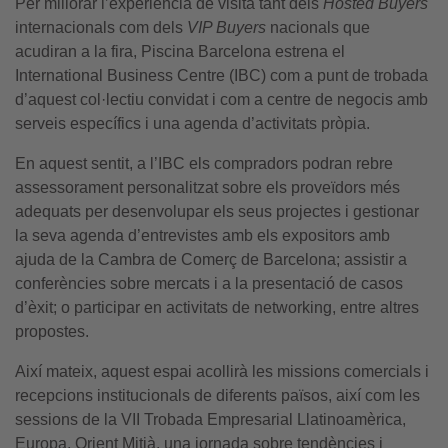
Per millorar l’experiència de visita tant dels
Hosted Buyers
internacionals com dels
VIP Buyers
nacionals que
acudiran a la fira, Piscina Barcelona estrena el
International Business Centre (IBC) com a punt de trobada
d’aquest col·lectiu convidat i com a centre de negocis amb
serveis específics i una agenda d’activitats pròpia.
En aquest sentit, a l’IBC els compradors podran rebre
assessorament personalitzat sobre els proveïdors més
adequats per desenvolupar els seus projectes i gestionar
la seva agenda d’entrevistes amb els expositors amb
ajuda de la Cambra de Comerç de Barcelona; assistir a
conferències sobre mercats i a la presentació de casos
d’èxit; o participar en activitats de networking, entre altres
propostes.
Així mateix, aquest espai acollirà les missions comercials i
recepcions institucionals de diferents països, així com les
sessions de la VII Trobada Empresarial Llatinoamèrica,
Europa, Orient Mitjà, una jornada sobre tendències i