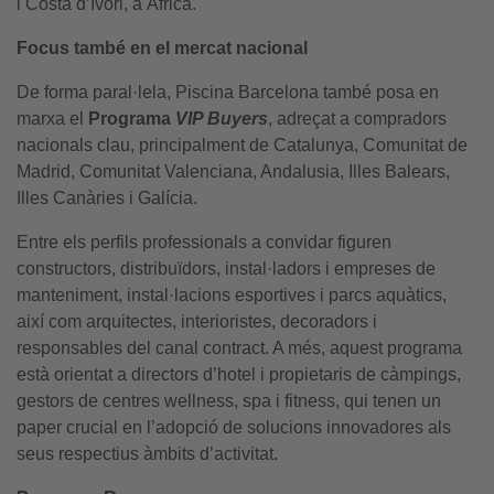
i Costa d’Ivori, a Àfrica.
Focus també en el mercat nacional
De forma paral·lela, Piscina Barcelona també posa en
marxa el
Programa
VIP Buyers
, adreçat a compradors
nacionals clau, principalment de Catalunya, Comunitat de
Madrid, Comunitat Valenciana, Andalusia, Illes Balears,
Illes Canàries i Galícia.
Entre els perfils professionals a convidar figuren
constructors, distribuïdors, instal·ladors i empreses de
manteniment, instal·lacions esportives i parcs aquàtics,
així com arquitectes, interioristes, decoradors i
responsables del canal contract. A més, aquest programa
està orientat a directors d’hotel i propietaris de càmpings,
gestors de centres wellness, spa i fitness, qui tenen un
paper crucial en l’adopció de solucions innovadores als
seus respectius àmbits d’activitat.