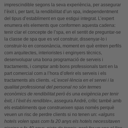
imprescindible segons la seva experiència, per assegurar
l’èxit i, per tant, la rendibilitat d’un spa, independentment
del tipus d’establiment en que estigui integrat. L’expert
enumera els elements que conformen aquesta cadena:
tenir clar el concepte de l’spa, en el sentit de preguntar-se
la classe de spa que es vol construir, dissenyar-lo i
construir-lo en consonància, moment en què entren perfils
com arquitectes, interioristes i enginyers tècnics,
desenvolupar una bona programació de serveis i
tractaments, i comptar amb bons professionals tant en la
part comercial com a l’hora d’oferir els serveis i els
tractaments als clients.
«L’excel·lència en el servei i la
qualitat professional del personal no són termes
econòmics de rendibilitat però és una exigència per tenir
èxit, i l’èxit és rendible»,
assegura André, crític també amb
els establiments que construeixen spas només perquè
veuen un risc de perdre clients si no tenen un:
«alguns
hotels volen spas com fa 20 anys els hotels necessitaven