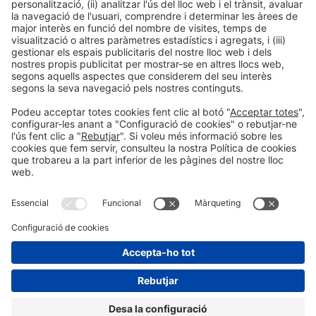
Informació general
Avís legal
Política de privacitat
Política de cookies
#PISCINABARCELONA
a les xarxes sociales
Encara no ens segueixes a
Instagram?
© 2024 Fira de Barcelona
SEGUEIX-NOS