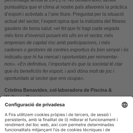
puntualitza que el clima al nostre país afavoreix la pràctica
d’esport i activitats a l’aire lliure. Preguntat per la situació
actual del sector, l’expert opina que la indústria del fitness
gaudeix de bona salut: «
el fet que hi hagi cada vegada
més fons d’inversió posant els ulls en el sector, més
empreses de capital risc amb participacions, i més
cadenes o gestores de centres esportius és bon senyal i és
indicatiu que hi ha mercat i oportunitats per reinventar-
nos»
.
«En definitiva, l’important és que la societat té clar
que és beneficiós fer esport, i això dóna molt de joc i
oportunitats al sector que ens ocupa»
.
Cristina Benavides, col·laboradora de Piscina &
Wellness Barcelona