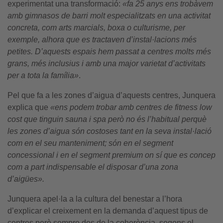
experimentat una transformació:
«fa 25 anys ens trobàvem
amb gimnasos de barri molt especialitzats en una activitat
concreta, com arts marcials, boxa o culturisme, per
exemple, alhora que es tractaven d’instal·lacions més
petites. D’aquests espais hem passat a centres molts més
grans, més inclusius i amb una major varietat d’activitats
per a tota la família»
.
Pel que fa a les zones d’aigua d’aquests centres, Junquera
explica que
«ens podem trobar amb centres de fitness low
cost que tinguin sauna i spa però no és l’habitual perquè
les zones d’aigua són costoses tant en la seva instal·lació
com en el seu manteniment; són en el segment
concessional i en el segment premium on sí que es concep
com a part indispensable el disposar d’una zona
d’aigües».
Junquera apel·la a la cultura del benestar a l’hora
d’explicar el creixement en la demanda d’aquest tipus de
centres però sempre des de la coherència, segons el