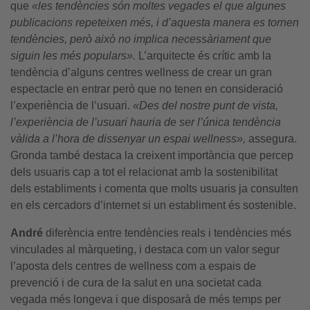
que
«les tendències són moltes vegades el que algunes
publicacions repeteixen més, i d’aquesta manera es tornen
tendències, però això no implica necessàriament que
siguin les més populars».
L’arquitecte és crític amb la
tendència d’alguns centres wellness de crear un gran
espectacle en entrar però que no tenen en consideració
l’experiència de l’usuari.
«Des del nostre punt de vista,
l’experiència de l’usuari hauria de ser l’única tendència
vàlida a l’hora de dissenyar un espai wellness»,
assegura.
Gronda també destaca la creixent importància que percep
dels usuaris cap a tot el relacionat amb la sostenibilitat
dels establiments i comenta que molts usuaris ja consulten
en els cercadors d’internet si un establiment és sostenible.
André
diferència entre tendències reals i tendències més
vinculades al màrqueting, i destaca com un valor segur
l’aposta dels centres de wellness com a espais de
prevenció i de cura de la salut en una societat cada
vegada més longeva i que disposarà de més temps per