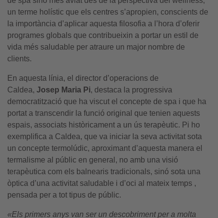
de spa sinó més aviat des de la perspectiva del wellness,
un terme holístic que els centres s’apropien, conscients de
la importància d’aplicar aquesta filosofia a l’hora d’oferir
programes globals que contribueixin a portar un estil de
vida més saludable per atraure un major nombre de
clients.
En aquesta línia, el director d’operacions de
Caldea,
Josep Maria Pi
, destaca la progressiva
democratització que ha viscut el concepte de spa i que ha
portat a transcendir la funció original que tenien aquests
espais, associats històricament a un ús terapèutic. Pi ho
exemplifica a Caldea, que va iniciar la seva activitat sota
un concepte termolúdic, aproximant d’aquesta manera el
termalisme al públic en general, no amb una visió
terapèutica com els balnearis tradicionals, sinó sota una
òptica d’una activitat saludable i d’oci al mateix temps ,
pensada per a tot tipus de públic.
«Els primers anys van ser un descobriment per a molta