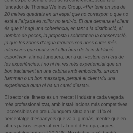
fundador de Thomas Wellnes Group. «
Per tenir un spa de
20 metres quadrats en un espai que no correspon o que no
està a l’alçada és millor no tenir-lo. El que demana el client
és que hi hagi una coherència, en tant a la distribució, el
nombre de peces, la proposta i sobretot en la conservació,
ja que les zones d’aigua requereixen unes cures més
intensives que qualsevol altra àrea de la instal·lació
esportiva»
, afirma Junquera, per a qui
«estem en l’era de
les experiències, i no hi ha res més experiencial que un
bon tractament en una cabina amb embolcalls, un bon
hamman o un bon massatge, perquè el client viu una
experiència quan hi ha un canvi d’estat».
El sector del fitness és un mercat i indústria cada vegada
més professionalitzat, amb instal·lacions més competitives
i accessibles en preu. Junquera situa en un 11% el
percentatge d’espanyols que va al gimnàs, mentre que en
altres països, especialment al nord d’Europa, aquest
percentatge arriba al 20-21%. No obstant això, també