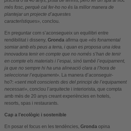
piscina o fa 40 anys, pista de tennis, però fer un spa al lloc
més fosc, perquè cal fer-ho no és la millor manera de
plantejar un projecte d’aquestes
característiques»,
conclou.
En preguntar com s’aconsegueix un equilibri entre
rendibilitat i disseny,
Gronda
afirma que
«és fonamental
somiar amb els peus a terra, i quan es proposa una idea
innovadora tenir en compte que no només s’han de tenir
en compte els materials i l’espai, sinó també l’equipament,
ja que no sempre hi ha una alineació clara a l’hora de
seleccionar l’equipament»
. La manera d’aconseguir-
ho?:
«sent molt conscients des del principi de l’equipament
necessari»
, conclou l’arquitecte i interiorista, que compta
amb més de 20 anys creant experiències en hotels,
resorts, spas i restaurants.
Cap a l’ecològic i sostenible
En posar el focus en les tendències,
Gronda
opina