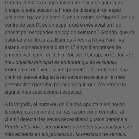
Gronda, destaca la importància de tenir clar quin tipus
d’espai s’està buscant a l’hora de dissenyar un espai
wellness: spa en un hotel ?, en un centre de fitness?, en un
centre de salut?, és un espai urbà o més aviat un lloc
pensat per escapades de cap de setmana? Gronda, que va
estudiar arquitectura a Buenos Aires i a Nova York i va
estar al comandament durant 12 anys d’empreses de
primer nivell com Toni Chi i Rockwell Group, ho té clar:
«el
meu objectiu principal és entendre qui és el client»
.
Entendre i conèixer al client permetrà als centres de spa
oferir un servei adaptat a les seves necessitats i el més
personalitzat possible per aconseguir que l’experiència
sigui el més satisfactòria i especial.
A la vegada, el portaveu de Caldea apunta a les noves
tecnologies com una eina bàsica per conèixer millor al
client i detectar les seves necessitats i gustos personals.
Per Pi,
«les noves tecnologies permeten automatitzar i ser
més eficients en els processos i la prestació de serveis,