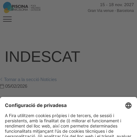
15
-
18 nov. 2027
Gran Via venue
-
Barcelona
INDESCAT
Tornar a la secció Notícies
05/02/2026
Post Anterior
Salón Piscina Barcelona