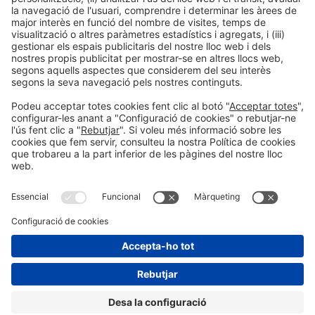
Següent Post
Asociación Española de Paisajismo
Informació general
Avís legal
Política de privacitat
Política de cookies
#PISCINABARCELONA
Encara no ens segueixes a
a les xarxes sociales
Instagram?
SEGUEIX-NOS