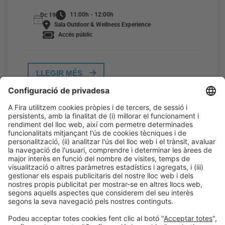
11:00h - 12:00h
Dc 19
Sala Outdoor & Wellness Experience
Accés públic
LLEGIR MÉS
Informació general
Avís legal
Política de privacitat
Política de cookies