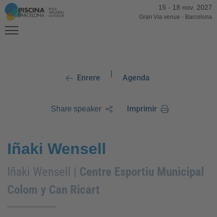
15
-
18 nov. 2027
Gran Via venue
-
Barcelona
|
Enrere
Agenda
Imprimir
Share speaker
Iñaki Wensell
Iñaki Wensell |
Centre Esportiu Municipal
Colom y Can Ricart