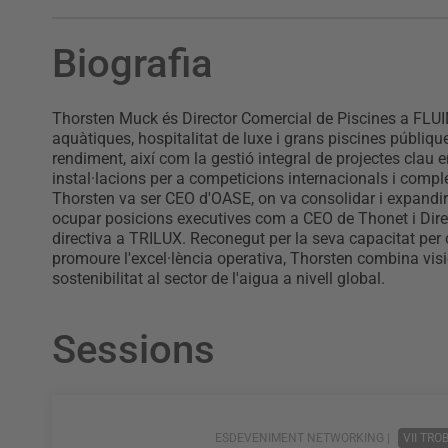
Biografia
Thorsten Muck és Director Comercial de Piscines a FLUIDR
aquàtiques, hospitalitat de luxe i grans piscines públiqu
rendiment, així com la gestió integral de projectes clau
instal·lacions per a competicions internacionals i compl
Thorsten va ser CEO d'OASE, on va consolidar i expandir
ocupar posicions executives com a CEO de Thonet i Dir
directiva a TRILUX. Reconegut per la seva capacitat per c
promoure l'excel·lència operativa, Thorsten combina visió
sostenibilitat al sector de l'aigua a nivell global.
Sessions
ESDEVENIMENT NETWORKING |
VII TR