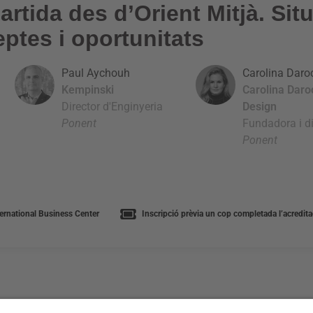
rtida des d’Orient Mitjà. Situ
eptes i oportunitats
Paul Aychouh
Carolina Daro
Kempinski
Carolina Daro
Director d'Enginyeria
Design
Ponent
Fundadora i di
Ponent
ernational Business Center
Inscripció prèvia un cop completada l’acreditac