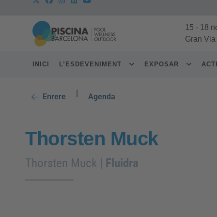
15
-
18 n
Gran Via
INICI
L’ESDEVENIMENT
EXPOSAR
ACT
|
Enrere
Agenda
Thorsten Muck
Thorsten Muck |
Fluidra