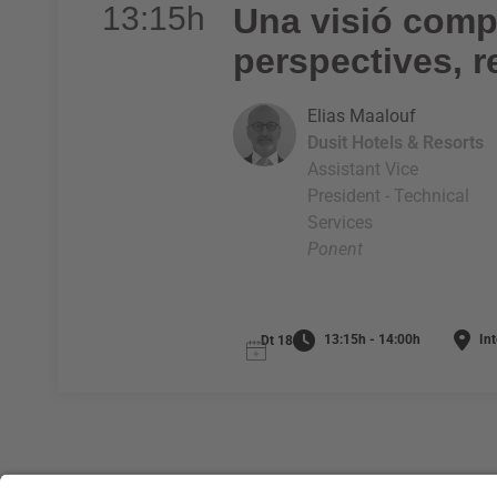
13:15h
Una visió compa
perspectives, r
Elias Maalouf
Dusit Hotels & Resorts
Assistant Vice
President - Technical
Services
Ponent
13:15h - 14:00h
Int
Dt 18