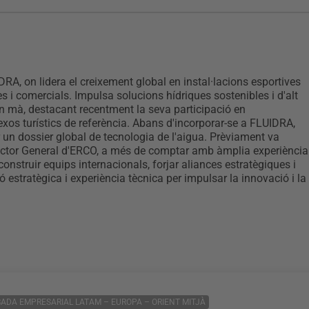
A, on lidera el creixement global en instal·lacions esportives
es i comercials. Impulsa solucions hídriques sostenibles i d'alt
 en mà, destacant recentment la seva participació en
exos turístics de referència. Abans d'incorporar-se a FLUIDRA,
 un dossier global de tecnologia de l'aigua. Prèviament va
ector General d'ERCO, a més de comptar amb àmplia experiència
onstruir equips internacionals, forjar aliances estratègiques i
 estratègica i experiència tècnica per impulsar la innovació i la
OBADA EMPRESARIAL LATAM – EUROPA – ORIENT MITJÀ