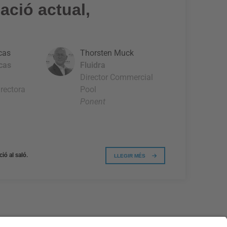
ació actual,
cas
Thorsten Muck
cas
Fluidra
Director Commercial
rectora
Pool
Ponent
ió al saló.
LLEGIR MÉS
#PISCINABARCELONA